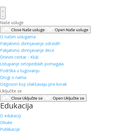
Naše usluge
Close Naše usluge
Open Naše usluge
O našim uslugama
Palijativno zbrinjavanje odraslih
Palijativno zbrinjavanje dece
Dnevni centar - Klub
Ustupanje ortopedskih pomagala
Podrška u tugovanju
Drugi o nama
Odgovori koji olakšavaju prvi korak
Uključite se
Close Uključite se
Open Uključite se
Edukacija
O edukaciji
Obuke
Publikacije