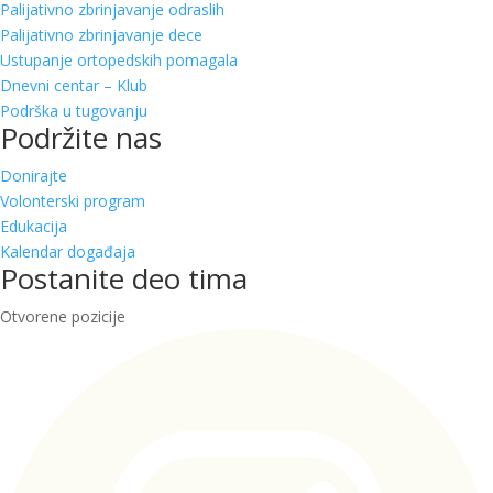
Palijativno zbrinjavanje odraslih
Palijativno zbrinjavanje dece
Ustupanje ortopedskih pomagala
Dnevni centar – Klub
Podrška u tugovanju
Podržite nas
Donirajte
Volonterski program
Edukacija
Kalendar događaja
Postanite deo tima
Otvorene pozicije