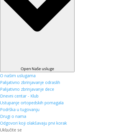
Open Naše usluge
O našim uslugama
Palijativno zbrinjavanje odraslih
Palijativno zbrinjavanje dece
Dnevni centar - Klub
Ustupanje ortopedskih pomagala
Podrška u tugovanju
Drugi o nama
Odgovori koji olakšavaju prvi korak
Uključite se