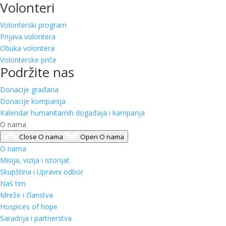
Volonteri
Volonterski program
Prijava volontera
Obuka volontera
Volonterske priče
Podržite nas
Donacije građana
Donacije kompanija
Kalendar humanitarnih događaja i kampanja
O nama
Close O nama
Open O nama
O nama
Misija, vizija i istorijat
Skupština i Upravni odbor
Naš tim
Mreže i članstva
Hospices of hope
Saradnja i partnerstva