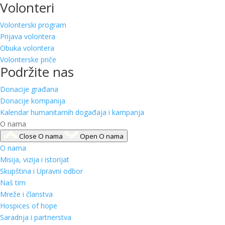
Volonteri
Volonterski program
Prijava volontera
Obuka volontera
Volonterske priče
Podržite nas
Donacije građana
Donacije kompanija
Kalendar humanitarnih događaja i kampanja
O nama
Close O nama
Open O nama
O nama
Misija, vizija i istorijat
Skupština i Upravni odbor
Naš tim
Mreže i članstva
Hospices of hope
Saradnja i partnerstva