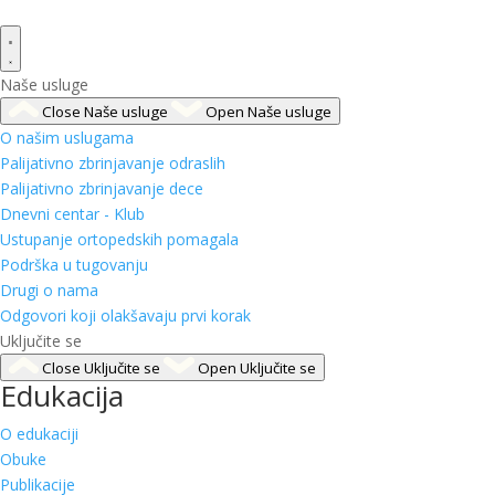
Naše usluge
Close Naše usluge
Open Naše usluge
O našim uslugama
Palijativno zbrinjavanje odraslih
Palijativno zbrinjavanje dece
Dnevni centar - Klub
Ustupanje ortopedskih pomagala
Podrška u tugovanju
Drugi o nama
Odgovori koji olakšavaju prvi korak
Uključite se
Close Uključite se
Open Uključite se
Edukacija
O edukaciji
Obuke
Publikacije