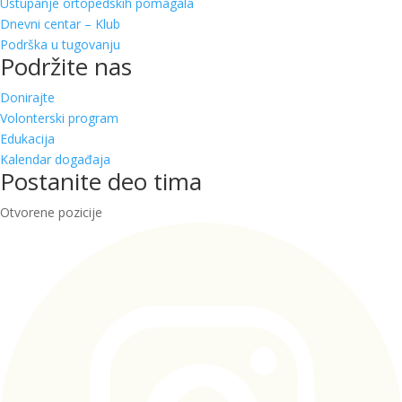
Ustupanje ortopedskih pomagala
Dnevni centar – Klub
Podrška u tugovanju
Podržite nas
Donirajte
Volonterski program
Edukacija
Kalendar događaja
Postanite deo tima
Otvorene pozicije