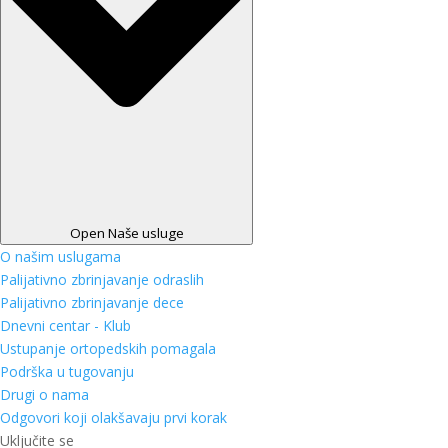
Open Naše usluge
O našim uslugama
Palijativno zbrinjavanje odraslih
Palijativno zbrinjavanje dece
Dnevni centar - Klub
Ustupanje ortopedskih pomagala
Podrška u tugovanju
Drugi o nama
Odgovori koji olakšavaju prvi korak
Uključite se