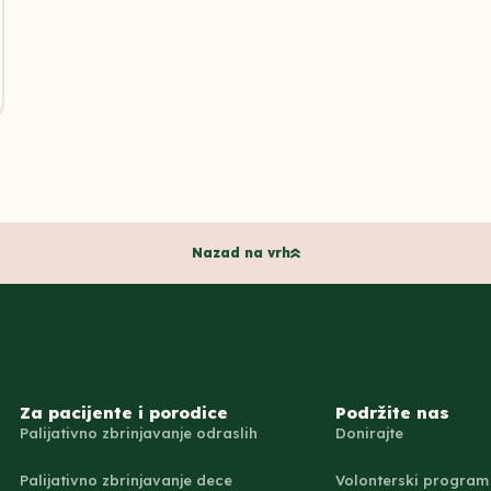
Nazad na vrh
Za pacijente i porodice
Podržite nas
Palijativno zbrinjavanje odraslih
Donirajte
Palijativno zbrinjavanje dece
Volonterski program