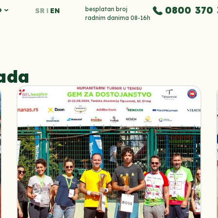
0800 370 
o
besplatan broj
SR
EN
radnim danima 08-16h
rada