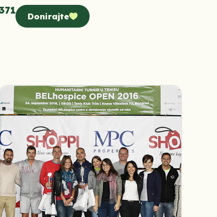
371
Donirajte