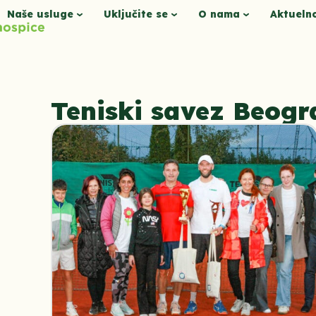
Naše usluge
Uključite se
O nama
Aktueln
Teniski savez Beog