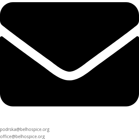
podrska@belhospice.org
office@belhospice.org