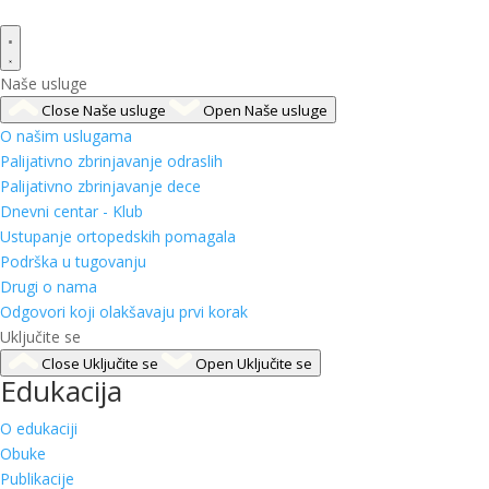
Naše usluge
Close Naše usluge
Open Naše usluge
O našim uslugama
Palijativno zbrinjavanje odraslih
Palijativno zbrinjavanje dece
Dnevni centar - Klub
Ustupanje ortopedskih pomagala
Podrška u tugovanju
Drugi o nama
Odgovori koji olakšavaju prvi korak
Uključite se
Close Uključite se
Open Uključite se
Edukacija
O edukaciji
Obuke
Publikacije