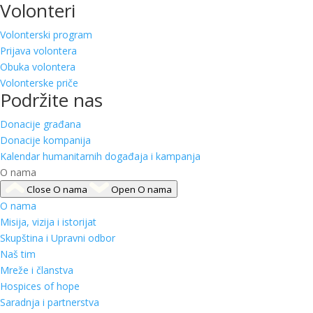
Volonteri
Volonterski program
Prijava volontera
Obuka volontera
Volonterske priče
Podržite nas
Donacije građana
Donacije kompanija
Kalendar humanitarnih događaja i kampanja
O nama
Close O nama
Open O nama
O nama
Misija, vizija i istorijat
Skupština i Upravni odbor
Naš tim
Mreže i članstva
Hospices of hope
Saradnja i partnerstva