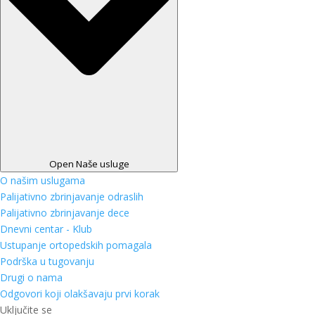
Open Naše usluge
O našim uslugama
Palijativno zbrinjavanje odraslih
Palijativno zbrinjavanje dece
Dnevni centar - Klub
Ustupanje ortopedskih pomagala
Podrška u tugovanju
Drugi o nama
Odgovori koji olakšavaju prvi korak
Uključite se