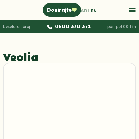
Donirajte
SR
EN
0800 370 371
besplatan broj
pon-pet 08-16h
Veolia