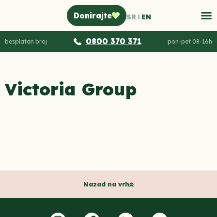
Donirajte
SR
EN
0800 370 371
besplatan broj
pon-pet 08-16h
Victoria Group
Nazad na vrh