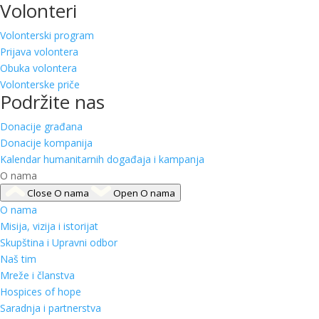
Volonteri
Volonterski program
Prijava volontera
Obuka volontera
Volonterske priče
Podržite nas
Donacije građana
Donacije kompanija
Kalendar humanitarnih događaja i kampanja
O nama
Close O nama
Open O nama
O nama
Misija, vizija i istorijat
Skupština i Upravni odbor
Naš tim
Mreže i članstva
Hospices of hope
Saradnja i partnerstva