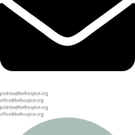
podrska@belhospice.org
office@belhospice.org
podrska@belhospice.org
office@belhospice.org