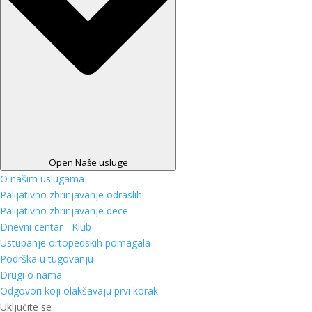
Open Naše usluge
O našim uslugama
Palijativno zbrinjavanje odraslih
Palijativno zbrinjavanje dece
Dnevni centar - Klub
Ustupanje ortopedskih pomagala
Podrška u tugovanju
Drugi o nama
Odgovori koji olakšavaju prvi korak
Uključite se