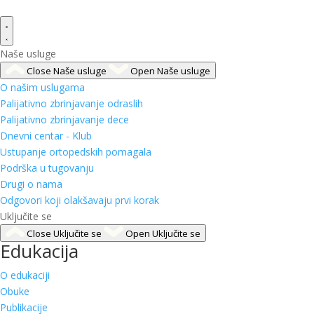
Naše usluge
Close Naše usluge
Open Naše usluge
O našim uslugama
Palijativno zbrinjavanje odraslih
Palijativno zbrinjavanje dece
Dnevni centar - Klub
Ustupanje ortopedskih pomagala
Podrška u tugovanju
Drugi o nama
Odgovori koji olakšavaju prvi korak
Uključite se
Close Uključite se
Open Uključite se
Edukacija
O edukaciji
Obuke
Publikacije