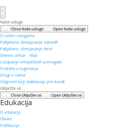
Naše usluge
Close Naše usluge
Open Naše usluge
O našim uslugama
Palijativno zbrinjavanje odraslih
Palijativno zbrinjavanje dece
Dnevni centar - Klub
Ustupanje ortopedskih pomagala
Podrška u tugovanju
Drugi o nama
Odgovori koji olakšavaju prvi korak
Uključite se
Close Uključite se
Open Uključite se
Edukacija
O edukaciji
Obuke
Publikacije