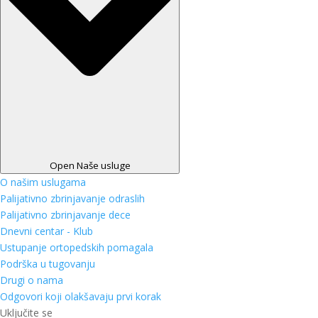
Open Naše usluge
O našim uslugama
Palijativno zbrinjavanje odraslih
Palijativno zbrinjavanje dece
Dnevni centar - Klub
Ustupanje ortopedskih pomagala
Podrška u tugovanju
Drugi o nama
Odgovori koji olakšavaju prvi korak
Uključite se