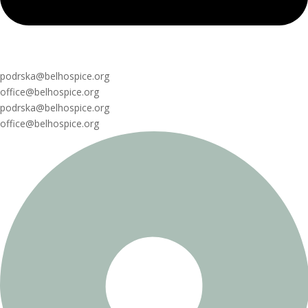
podrska@belhospice.org
office@belhospice.org
podrska@belhospice.org
office@belhospice.org