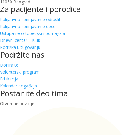
11050 Beograd
Za pacijente i porodice
Palijativno zbrinjavanje odraslih
Palijativno zbrinjavanje dece
Ustupanje ortopedskih pomagala
Dnevni centar – Klub
Podrška u tugovanju
Podržite nas
Donirajte
Volonterski program
Edukacija
Kalendar događaja
Postanite deo tima
Otvorene pozicije