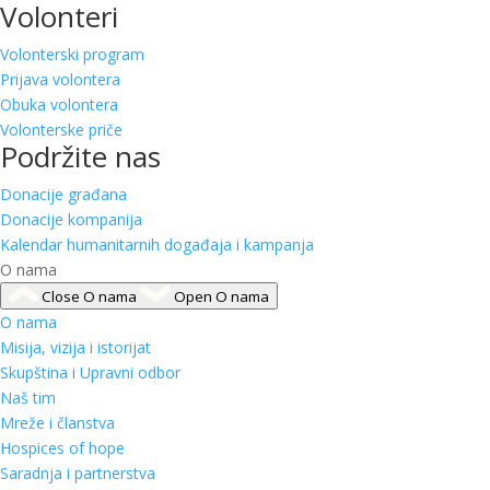
Volonteri
Volonterski program
Prijava volontera
Obuka volontera
Volonterske priče
Podržite nas
Donacije građana
Donacije kompanija
Kalendar humanitarnih događaja i kampanja
O nama
Close O nama
Open O nama
O nama
Misija, vizija i istorijat
Skupština i Upravni odbor
Naš tim
Mreže i članstva
Hospices of hope
Saradnja i partnerstva