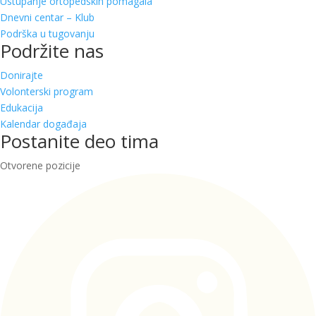
Ustupanje ortopedskih pomagala
Dnevni centar – Klub
Podrška u tugovanju
Podržite nas
Donirajte
Volonterski program
Edukacija
Kalendar događaja
Postanite deo tima
Otvorene pozicije