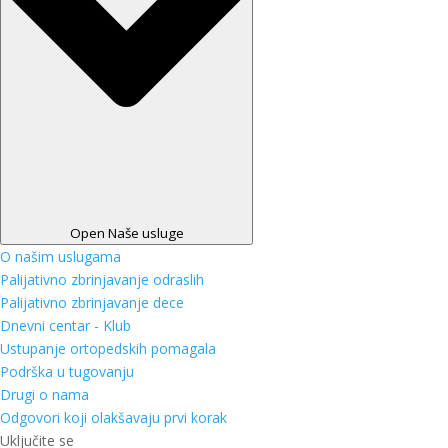
Open Naše usluge
O našim uslugama
Palijativno zbrinjavanje odraslih
Palijativno zbrinjavanje dece
Dnevni centar - Klub
Ustupanje ortopedskih pomagala
Podrška u tugovanju
Drugi o nama
Odgovori koji olakšavaju prvi korak
Uključite se