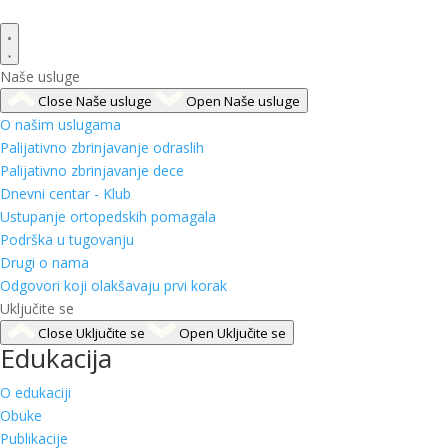
Naše usluge
Close Naše usluge
Open Naše usluge
O našim uslugama
Palijativno zbrinjavanje odraslih
Palijativno zbrinjavanje dece
Dnevni centar - Klub
Ustupanje ortopedskih pomagala
Podrška u tugovanju
Drugi o nama
Odgovori koji olakšavaju prvi korak
Uključite se
Close Uključite se
Open Uključite se
Edukacija
O edukaciji
Obuke
Publikacije