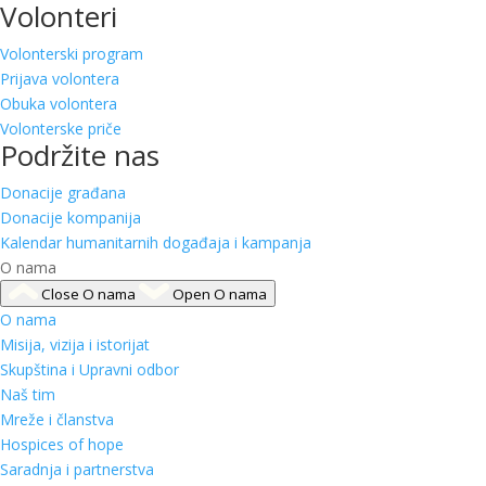
Volonteri
Volonterski program
Prijava volontera
Obuka volontera
Volonterske priče
Podržite nas
Donacije građana
Donacije kompanija
Kalendar humanitarnih događaja i kampanja
O nama
Close O nama
Open O nama
O nama
Misija, vizija i istorijat
Skupština i Upravni odbor
Naš tim
Mreže i članstva
Hospices of hope
Saradnja i partnerstva