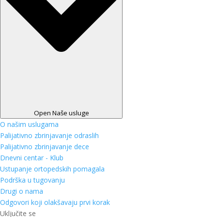
Open Naše usluge
O našim uslugama
Palijativno zbrinjavanje odraslih
Palijativno zbrinjavanje dece
Dnevni centar - Klub
Ustupanje ortopedskih pomagala
Podrška u tugovanju
Drugi o nama
Odgovori koji olakšavaju prvi korak
Uključite se