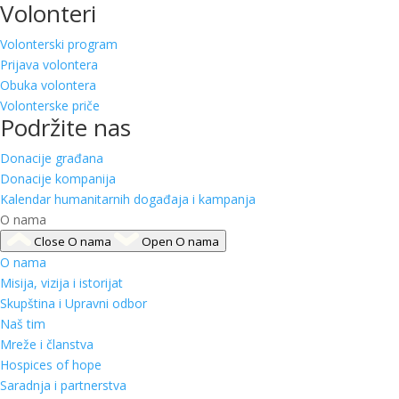
Volonteri
Volonterski program
Prijava volontera
Obuka volontera
Volonterske priče
Podržite nas
Donacije građana
Donacije kompanija
Kalendar humanitarnih događaja i kampanja
O nama
Close O nama
Open O nama
O nama
Misija, vizija i istorijat
Skupština i Upravni odbor
Naš tim
Mreže i članstva
Hospices of hope
Saradnja i partnerstva