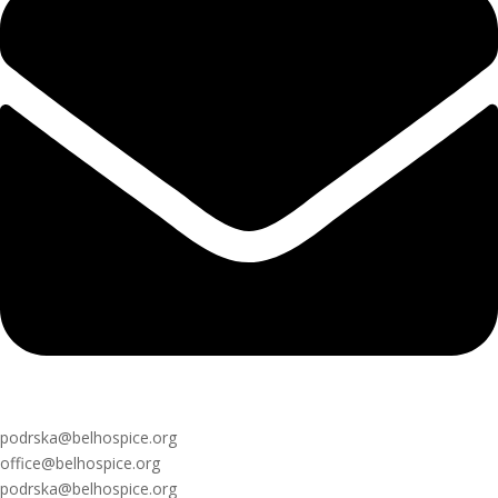
podrska@belhospice.org
office@belhospice.org
podrska@belhospice.org