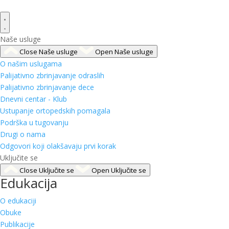
Naše usluge
Close Naše usluge
Open Naše usluge
O našim uslugama
Palijativno zbrinjavanje odraslih
Palijativno zbrinjavanje dece
Dnevni centar - Klub
Ustupanje ortopedskih pomagala
Podrška u tugovanju
Drugi o nama
Odgovori koji olakšavaju prvi korak
Uključite se
Close Uključite se
Open Uključite se
Edukacija
O edukaciji
Obuke
Publikacije