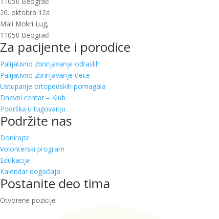
11050 Beograd
20. oktobra 12a
Mali Mokri Lug,
11050 Beograd
Za pacijente i porodice
Palijativno zbrinjavanje odraslih
Palijativno zbrinjavanje dece
Ustupanje ortopedskih pomagala
Dnevni centar – Klub
Podrška u tugovanju
Podržite nas
Donirajte
Volonterski program
Edukacija
Kalendar događaja
Postanite deo tima
Otvorene pozicije