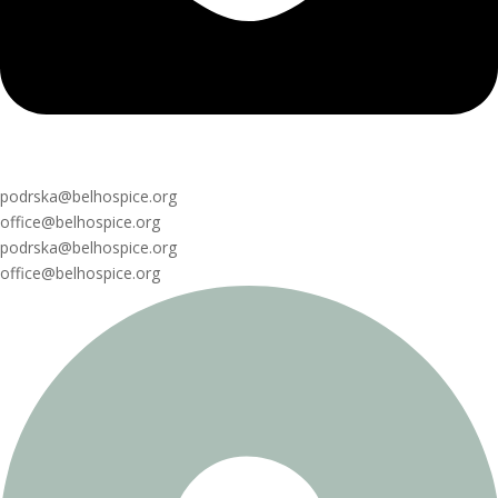
podrska@belhospice.org
office@belhospice.org
podrska@belhospice.org
office@belhospice.org