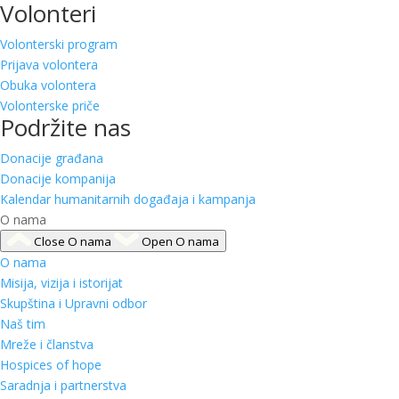
Volonteri
Volonterski program
Prijava volontera
Obuka volontera
Volonterske priče
Podržite nas
Donacije građana
Donacije kompanija
Kalendar humanitarnih događaja i kampanja
O nama
Close O nama
Open O nama
O nama
Misija, vizija i istorijat
Skupština i Upravni odbor
Naš tim
Mreže i članstva
Hospices of hope
Saradnja i partnerstva