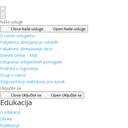
Naše usluge
Close Naše usluge
Open Naše usluge
O našim uslugama
Palijativno zbrinjavanje odraslih
Palijativno zbrinjavanje dece
Dnevni centar - Klub
Ustupanje ortopedskih pomagala
Podrška u tugovanju
Drugi o nama
Odgovori koji olakšavaju prvi korak
Uključite se
Close Uključite se
Open Uključite se
Edukacija
O edukaciji
Obuke
Publikacije