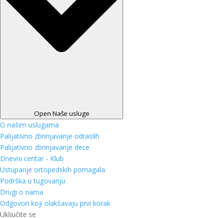
Open Naše usluge
O našim uslugama
Palijativno zbrinjavanje odraslih
Palijativno zbrinjavanje dece
Dnevni centar - Klub
Ustupanje ortopedskih pomagala
Podrška u tugovanju
Drugi o nama
Odgovori koji olakšavaju prvi korak
Uključite se