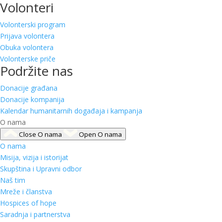
Volonteri
Volonterski program
Prijava volontera
Obuka volontera
Volonterske priče
Podržite nas
Donacije građana
Donacije kompanija
Kalendar humanitarnih događaja i kampanja
O nama
Close O nama
Open O nama
O nama
Misija, vizija i istorijat
Skupština i Upravni odbor
Naš tim
Mreže i članstva
Hospices of hope
Saradnja i partnerstva