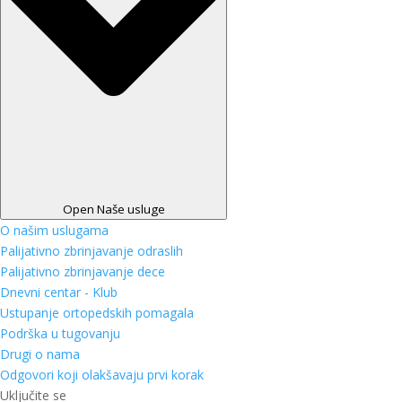
Open Naše usluge
O našim uslugama
Palijativno zbrinjavanje odraslih
Palijativno zbrinjavanje dece
Dnevni centar - Klub
Ustupanje ortopedskih pomagala
Podrška u tugovanju
Drugi o nama
Odgovori koji olakšavaju prvi korak
Uključite se