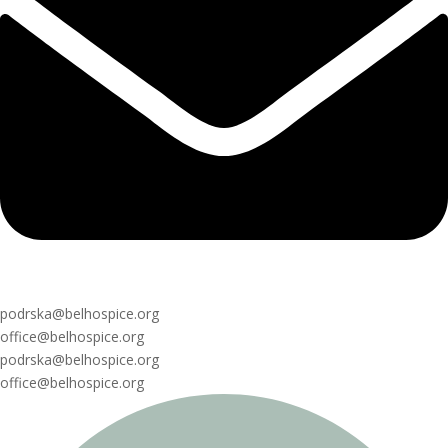
podrska@belhospice.org
office@belhospice.org
podrska@belhospice.org
office@belhospice.org