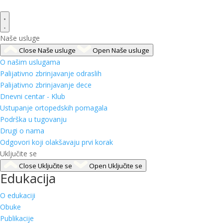
Naše usluge
Close Naše usluge
Open Naše usluge
O našim uslugama
Palijativno zbrinjavanje odraslih
Palijativno zbrinjavanje dece
Dnevni centar - Klub
Ustupanje ortopedskih pomagala
Podrška u tugovanju
Drugi o nama
Odgovori koji olakšavaju prvi korak
Uključite se
Close Uključite se
Open Uključite se
Edukacija
O edukaciji
Obuke
Publikacije