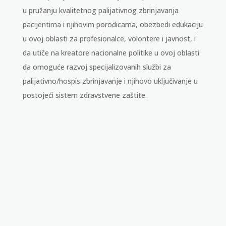
u pružanju kvalitetnog palijativnog zbrinjavanja
pacijentima i njihovim porodicama, obezbedi edukaciju
u ovoj oblasti za profesionalce, volontere i javnost, i
da utiče na kreatore nacionalne politike u ovoj oblasti
da omoguće razvoj specijalizovanih službi za
palijativno/hospis zbrinjavanje i njihovo uključivanje u
postojeći sistem zdravstvene zaštite.