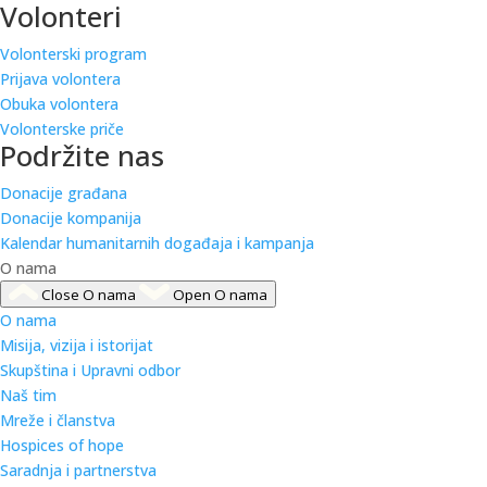
Volonteri
Volonterski program
Prijava volontera
Obuka volontera
Volonterske priče
Podržite nas
Donacije građana
Donacije kompanija
Kalendar humanitarnih događaja i kampanja
O nama
Close O nama
Open O nama
O nama
Misija, vizija i istorijat
Skupština i Upravni odbor
Naš tim
Mreže i članstva
Hospices of hope
Saradnja i partnerstva