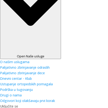
Open Naše usluge
O našim uslugama
Palijativno zbrinjavanje odraslih
Palijativno zbrinjavanje dece
Dnevni centar - Klub
Ustupanje ortopedskih pomagala
Podrška u tugovanju
Drugi o nama
Odgovori koji olakšavaju prvi korak
Uključite se