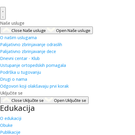
Naše usluge
Close Naše usluge
Open Naše usluge
O našim uslugama
Palijativno zbrinjavanje odraslih
Palijativno zbrinjavanje dece
Dnevni centar - Klub
Ustupanje ortopedskih pomagala
Podrška u tugovanju
Drugi o nama
Odgovori koji olakšavaju prvi korak
Uključite se
Close Uključite se
Open Uključite se
Edukacija
O edukaciji
Obuke
Publikacije