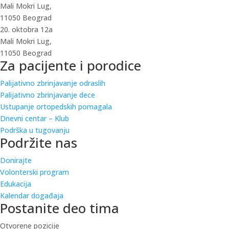
Mali Mokri Lug,
11050 Beograd
20. oktobra 12a
Mali Mokri Lug,
11050 Beograd
Za pacijente i porodice
Palijativno zbrinjavanje odraslih
Palijativno zbrinjavanje dece
Ustupanje ortopedskih pomagala
Dnevni centar – Klub
Podrška u tugovanju
Podržite nas
Donirajte
Volonterski program
Edukacija
Kalendar događaja
Postanite deo tima
Otvorene pozicije