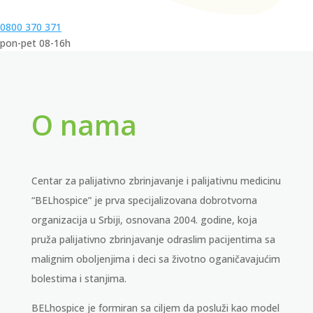
0800 370 371
pon-pet 08-16h
O nama
Centar za palijativno zbrinjavanje i palijativnu medicinu
“BELhospice” je prva specijalizovana dobrotvorna
organizacija u Srbiji, osnovana 2004. godine, koja
pruža palijativno zbrinjavanje odraslim pacijentima sa
malignim oboljenjima i deci sa životno oganičavajućim
bolestima i stanjima.
BELhospice je formiran sa ciljem da posluži kao model