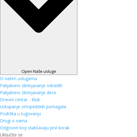
Open Naše usluge
O našim uslugama
Palijativno zbrinjavanje odraslih
Palijativno zbrinjavanje dece
Dnevni centar - Klub
Ustupanje ortopedskih pomagala
Podrška u tugovanju
Drugi o nama
Odgovori koji olakšavaju prvi korak
Uključite se