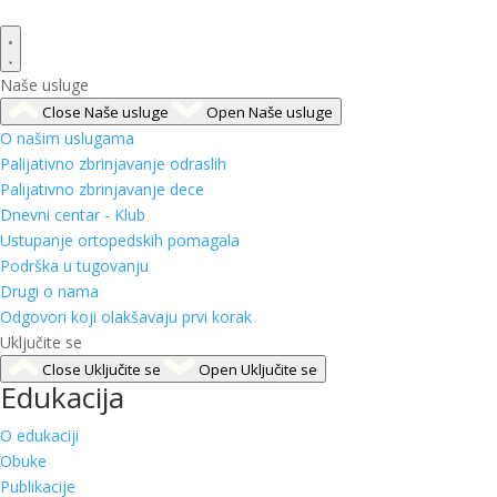
Naše usluge
Close Naše usluge
Open Naše usluge
O našim uslugama
Palijativno zbrinjavanje odraslih
Palijativno zbrinjavanje dece
Dnevni centar - Klub
Ustupanje ortopedskih pomagala
Podrška u tugovanju
Drugi o nama
Odgovori koji olakšavaju prvi korak
Uključite se
Close Uključite se
Open Uključite se
Edukacija
O edukaciji
Obuke
Publikacije