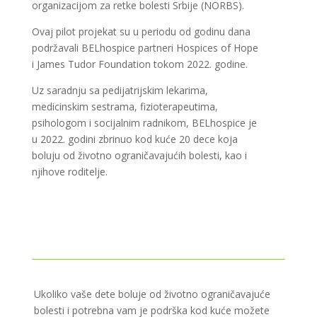
organizacijom za retke bolesti Srbije (NORBS).
Ovaj pilot projekat su u periodu od godinu dana
podržavali BELhospice partneri Hospices of Hope
i James Tudor Foundation tokom 2022. godine.
Uz saradnju sa pedijatrijskim lekarima,
medicinskim sestrama, fizioterapeutima,
psihologom i socijalnim radnikom, BELhospice je
u 2022. godini zbrinuo kod kuće 20 dece koja
boluju od životno ograničavajućih bolesti, kao i
njihove roditelje.
Ukoliko vaše dete boluje od životno ograničavajuće
bolesti i potrebna vam je podrška kod kuće možete