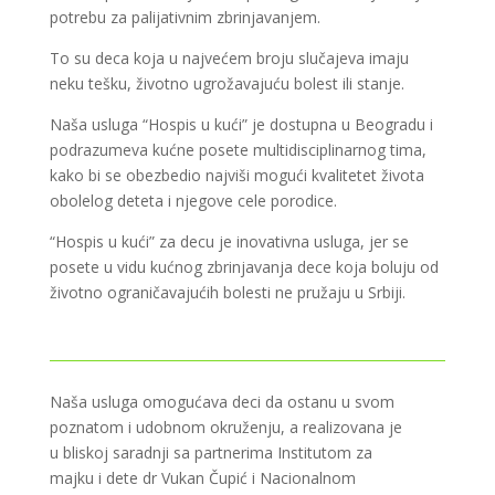
potrebu za palijativnim zbrinjavanjem.
To su deca koja u najvećem broju slučajeva imaju
neku tešku, životno ugrožavajuću bolest ili stanje.
Naša usluga “Hospis u kući” je dostupna u Beogradu i
podrazumeva kućne posete multidisciplinarnog tima,
kako bi se obezbedio najviši mogući kvalitetet života
obolelog deteta i njegove cele porodice.
“Hospis u kući” za decu je inovativna usluga, jer se
posete u vidu kućnog zbrinjavanja dece koja boluju od
životno ograničavajućih bolesti ne pružaju u Srbiji.
Naša usluga omogućava deci da ostanu u svom
poznatom i udobnom okruženju, a realizovana je
u bliskoj saradnji sa partnerima Institutom za
majku i dete dr Vukan Čupić i Nacionalnom