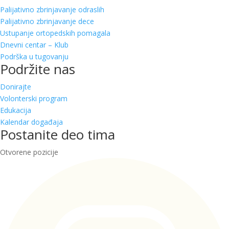
Palijativno zbrinjavanje odraslih
Palijativno zbrinjavanje dece
Ustupanje ortopedskih pomagala
Dnevni centar – Klub
Podrška u tugovanju
Podržite nas
Donirajte
Volonterski program
Edukacija
Kalendar događaja
Postanite deo tima
Otvorene pozicije