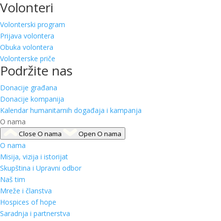
Volonteri
Volonterski program
Prijava volontera
Obuka volontera
Volonterske priče
Podržite nas
Donacije građana
Donacije kompanija
Kalendar humanitarnih događaja i kampanja
O nama
Close O nama
Open O nama
O nama
Misija, vizija i istorijat
Skupština i Upravni odbor
Naš tim
Mreže i članstva
Hospices of hope
Saradnja i partnerstva