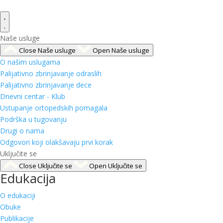
Naše usluge
Close Naše usluge
Open Naše usluge
O našim uslugama
Palijativno zbrinjavanje odraslih
Palijativno zbrinjavanje dece
Dnevni centar - Klub
Ustupanje ortopedskih pomagala
Podrška u tugovanju
Drugi o nama
Odgovori koji olakšavaju prvi korak
Uključite se
Close Uključite se
Open Uključite se
Edukacija
O edukaciji
Obuke
Publikacije