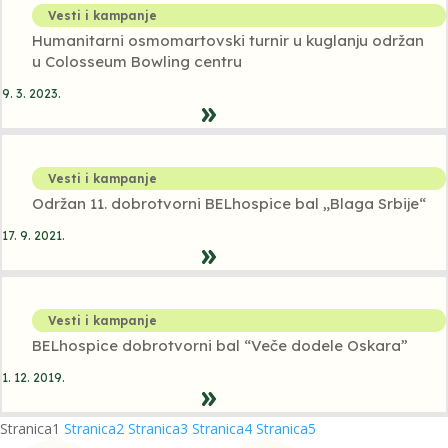
Vesti i kampanje
Humanitarni osmomartovski turnir u kuglanju održan
u Colosseum Bowling centru
9. 3. 2023.
Vesti i kampanje
Održan 11. dobrotvorni BELhospice bal „Blaga Srbije“
17. 9. 2021.
Vesti i kampanje
BELhospice dobrotvorni bal “Veče dodele Oskara”
1. 12. 2019.
Stranica
1
Stranica
2
Stranica
3
Stranica
4
Stranica
5