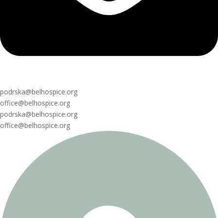
podrska@belhospice.org
office@belhospice.org
podrska@belhospice.org
office@belhospice.org