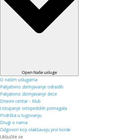
Open Naše usluge
O našim uslugama
Palijativno zbrinjavanje odraslih
Palijativno zbrinjavanje dece
Dnevni centar - Klub
Ustupanje ortopedskih pomagala
Podrška u tugovanju
Drugi o nama
Odgovori koji olakšavaju prvi korak
Uključite se