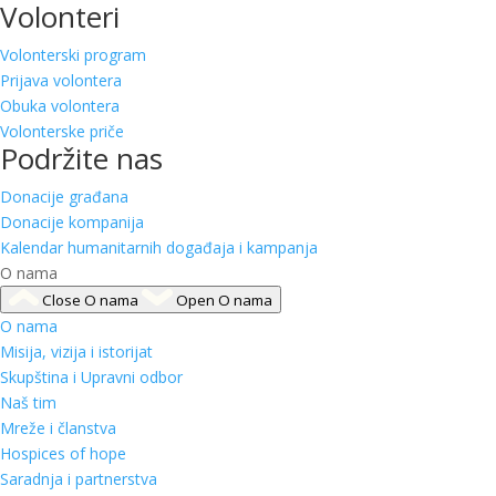
Volonteri
Volonterski program
Prijava volontera
Obuka volontera
Volonterske priče
Podržite nas
Donacije građana
Donacije kompanija
Kalendar humanitarnih događaja i kampanja
O nama
Close O nama
Open O nama
O nama
Misija, vizija i istorijat
Skupština i Upravni odbor
Naš tim
Mreže i članstva
Hospices of hope
Saradnja i partnerstva