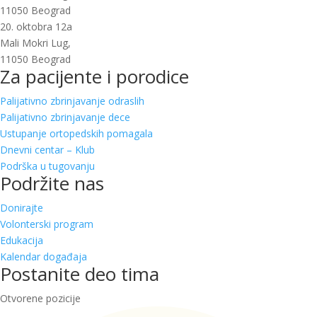
11050 Beograd
20. oktobra 12a
Mali Mokri Lug,
11050 Beograd
Za pacijente i porodice
Palijativno zbrinjavanje odraslih
Palijativno zbrinjavanje dece
Ustupanje ortopedskih pomagala
Dnevni centar – Klub
Podrška u tugovanju
Podržite nas
Donirajte
Volonterski program
Edukacija
Kalendar događaja
Postanite deo tima
Otvorene pozicije