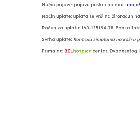
Način prijave: prijavu poslati na mail:
maja
Način uplate: uplata se vrši na žiroračun n
Račun za uplatu: 160-125194-78, Banka Int
Svrha uplate:
Kontrola simptoma na koži u pa
Primalac:
BEL
hospice
centar, Dvadesetog 