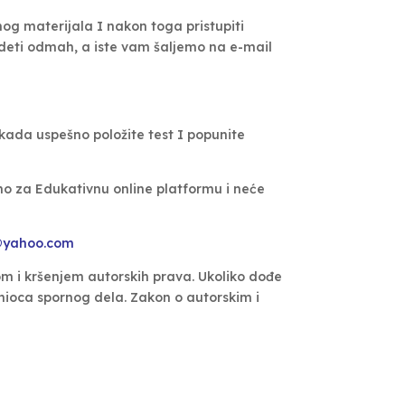
og materijala I nakon toga pristupiti
ideti odmah, a iste vam šaljemo na e-mail
kada uspešno položite test I popunite
mo za Edukativnu online platformu i neće
yahoo.com
m i kršenjem autorskih prava. Ukoliko dođe
nioca spornog dela. Zakon o autorskim i