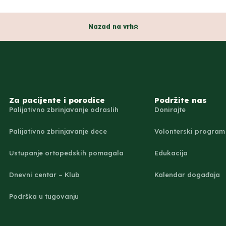
Nazad na vrh
Za pacijente i porodice
Podržite nas
Palijativno zbrinjavanje odraslih
Donirajte
Palijativno zbrinjavanje dece
Volonterski program
Ustupanje ortopedskih pomagala
Edukacija
Dnevni centar – Klub
Kalendar događaja
Podrška u tugovanju