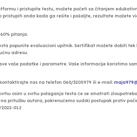
tformu i pristupite testu, možete početi sa čitanjem edukativn
pristupiti onda kada ga rešite i pošaljte, rezultate možete v
 60% pitanja.
a popunite evaluacioni upitnik. Sertifikat možete dobiti tek 
kućnu adresu.
 sve vaše podatke i parametre. Vaše informacije koristimo sa
 kontaktirajte nas na telefon 060/3205979 ili e-mail:
maja979@
vrhu osim u svrhu polaganja testa će se smatrati zloupotrebo
na pritužbu autora, pokrenućemo sudski postupak protiv poči
/2022-01.ž