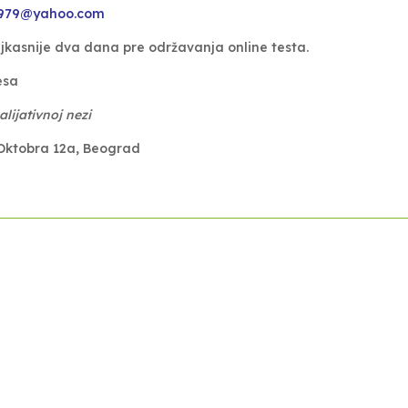
979@yahoo.com
ajkasnije dva dana pre održavanja online testa.
esa
lijativnoj nezi
Oktobra 12a, Beograd