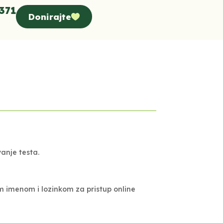
371
Donirajte
m
vanje testa.
m imenom i lozinkom za pristup online