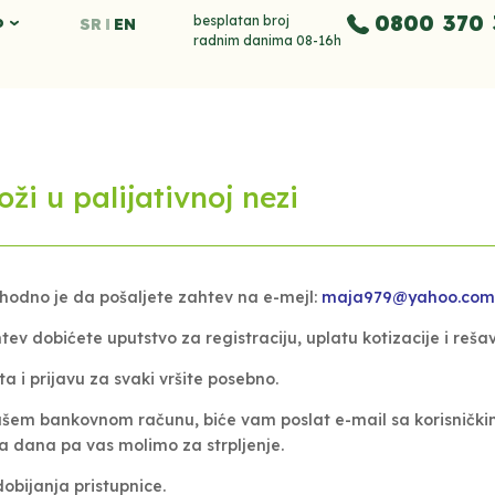
0800 370 
o
besplatan broj
SR
EN
radnim danima 08-16h
i u palijativnoj nezi
ophodno je da pošaljete zahtev na e-mejl:
maja979@yahoo.co
tev dobićete uputstvo za registraciju, uplatu kotizacije i reša
 i prijavu za svaki vršite posebno.
ašem bankovnom računu, biće vam poslat e-mail sa korisnički
va dana pa vas molimo za strpljenje.
bijanja pristupnice.