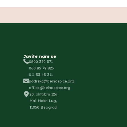
Javite nam se
0800 370 371
060 85 79 825
011 33 43 311
podrska@belhospice.org
office@belhospice.org
20. oktobra 12a
Mali Mokri Lug,
11050 Beograd