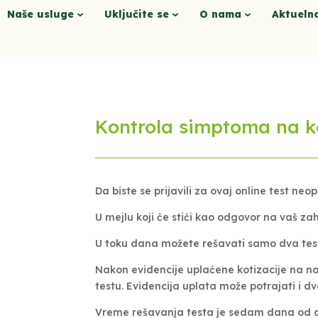
Naše usluge
Uključite se
O nama
Aktueln
Kontrola simptoma na kož
Da biste se prijavili za ovaj online test ne
U mejlu koji će stići kao odgovor na vaš zah
U toku dana možete rešavati samo dva testa
Nakon evidencije uplaćene kotizacije na n
testu. Evidencija uplata može potrajati i d
Vreme rešavanja testa je sedam dana od do