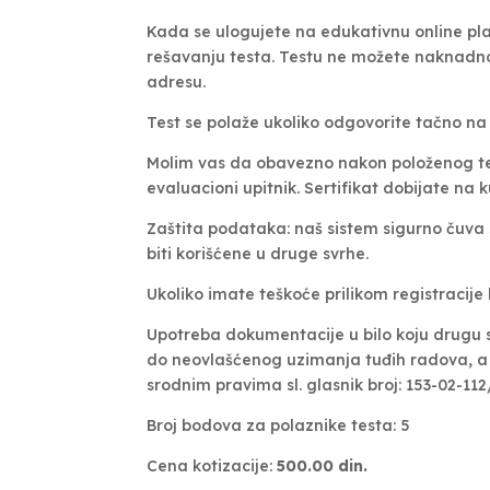
Kada se ulogujete na edukativnu online pla
rešavanju testa. Testu ne možete naknadno 
adresu.
Test se polaže ukoliko odgovorite tačno na
Molim vas da obavezno nakon položenog test
evaluacioni upitnik.
Sertifikat dobijate na 
Zaštita podataka: naš sistem sigurno čuva
biti korišćene u druge svrhe.
Ukoliko imate teškoće prilikom registracije
Upotreba dokumentacije u bilo koju drugu s
do neovlašćenog uzimanja tuđih radova, a 
srodnim pravima sl. glasnik broj: 153-02-112
Broj bodova za polaznike testa: 5
Cena kotizacije:
500.00 din.