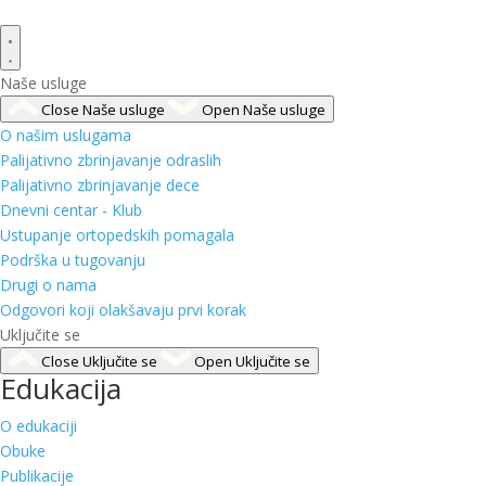
Naše usluge
Close Naše usluge
Open Naše usluge
O našim uslugama
Palijativno zbrinjavanje odraslih
Palijativno zbrinjavanje dece
Dnevni centar - Klub
Ustupanje ortopedskih pomagala
Podrška u tugovanju
Drugi o nama
Odgovori koji olakšavaju prvi korak
Uključite se
Close Uključite se
Open Uključite se
Edukacija
O edukaciji
Obuke
Publikacije