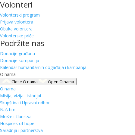
Volonteri
Volonterski program
Prijava volontera
Obuka volontera
Volonterske priče
Podržite nas
Donacije građana
Donacije kompanija
Kalendar humanitarnih događaja i kampanja
O nama
Close O nama
Open O nama
O nama
Misija, vizija i istorijat
Skupština i Upravni odbor
Naš tim
Mreže i članstva
Hospices of hope
Saradnja i partnerstva