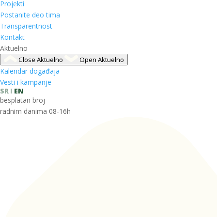
Projekti
Postanite deo tima
Transparentnost
Kontakt
Aktuelno
Close Aktuelno
Open Aktuelno
Kalendar događaja
Vesti i kampanje
SR
EN
besplatan broj
radnim danima 08-16h