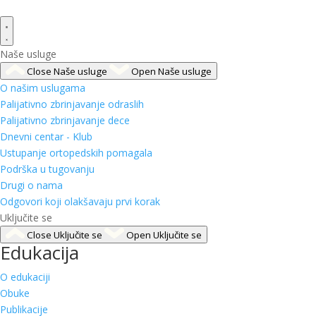
Naše usluge
Close Naše usluge
Open Naše usluge
O našim uslugama
Palijativno zbrinjavanje odraslih
Palijativno zbrinjavanje dece
Dnevni centar - Klub
Ustupanje ortopedskih pomagala
Podrška u tugovanju
Drugi o nama
Odgovori koji olakšavaju prvi korak
Uključite se
Close Uključite se
Open Uključite se
Edukacija
O edukaciji
Obuke
Publikacije