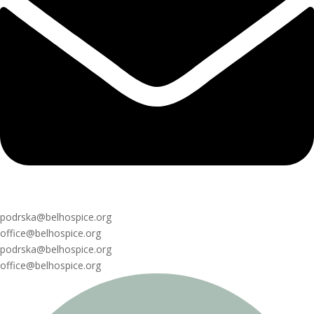
podrska@belhospice.org
office@belhospice.org
podrska@belhospice.org
office@belhospice.org