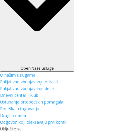
Open Naše usluge
O našim uslugama
Palijativno zbrinjavanje odraslih
Palijativno zbrinjavanje dece
Dnevni centar - Klub
Ustupanje ortopedskih pomagala
Podrška u tugovanju
Drugi o nama
Odgovori koji olakšavaju prvi korak
Uključite se