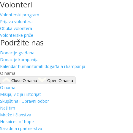
Volonteri
Volonterski program
Prijava volontera
Obuka volontera
Volonterske priče
Podržite nas
Donacije građana
Donacije kompanija
Kalendar humanitarnih događaja i kampanja
O nama
Close O nama
Open O nama
O nama
Misija, vizija i istorijat
Skupština i Upravni odbor
Naš tim
Mreže i članstva
Hospices of hope
Saradnja i partnerstva