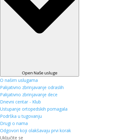
Open Naše usluge
O našim uslugama
Palijativno zbrinjavanje odraslih
Palijativno zbrinjavanje dece
Dnevni centar - Klub
Ustupanje ortopedskih pomagala
Podrška u tugovanju
Drugi o nama
Odgovori koji olakšavaju prvi korak
Uključite se