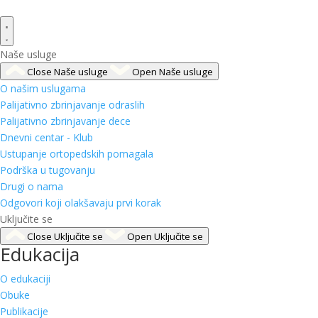
Naše usluge
Close Naše usluge
Open Naše usluge
O našim uslugama
Palijativno zbrinjavanje odraslih
Palijativno zbrinjavanje dece
Dnevni centar - Klub
Ustupanje ortopedskih pomagala
Podrška u tugovanju
Drugi o nama
Odgovori koji olakšavaju prvi korak
Uključite se
Close Uključite se
Open Uključite se
Edukacija
O edukaciji
Obuke
Publikacije