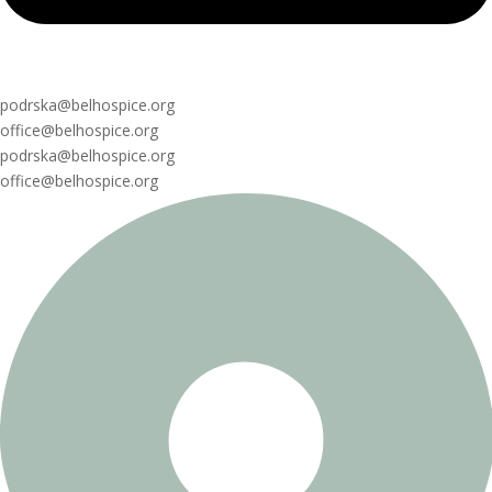
podrska@belhospice.org
office@belhospice.org
podrska@belhospice.org
office@belhospice.org