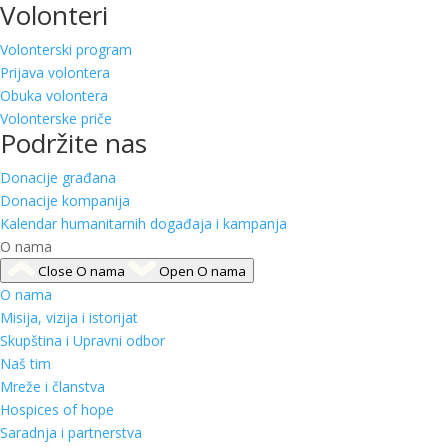
Volonteri
Volonterski program
Prijava volontera
Obuka volontera
Volonterske priče
Podržite nas
Donacije građana
Donacije kompanija
Kalendar humanitarnih događaja i kampanja
O nama
Close O nama
Open O nama
O nama
Misija, vizija i istorijat
Skupština i Upravni odbor
Naš tim
Mreže i članstva
Hospices of hope
Saradnja i partnerstva