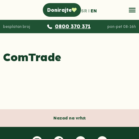
Donirajte
SR
EN
0800 370 371
besplatan broj
pon-pet 08-16h
ComTrade
Nazad na vrh