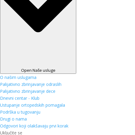
Open Naše usluge
O našim uslugama
Palijativno zbrinjavanje odraslih
Palijativno zbrinjavanje dece
Dnevni centar - Klub
Ustupanje ortopedskih pomagala
Podrška u tugovanju
Drugi o nama
Odgovori koji olakšavaju prvi korak
Uključite se