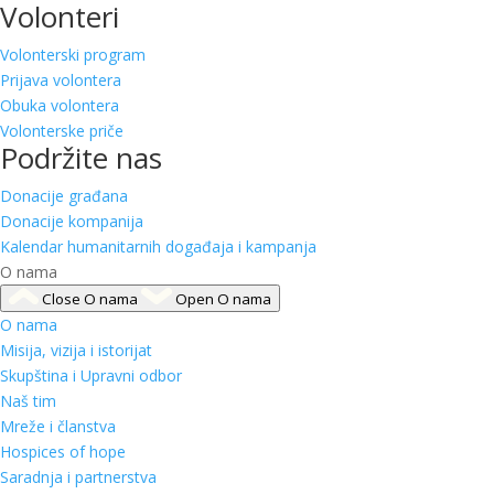
Volonteri
Volonterski program
Prijava volontera
Obuka volontera
Volonterske priče
Podržite nas
Donacije građana
Donacije kompanija
Kalendar humanitarnih događaja i kampanja
O nama
Close O nama
Open O nama
O nama
Misija, vizija i istorijat
Skupština i Upravni odbor
Naš tim
Mreže i članstva
Hospices of hope
Saradnja i partnerstva