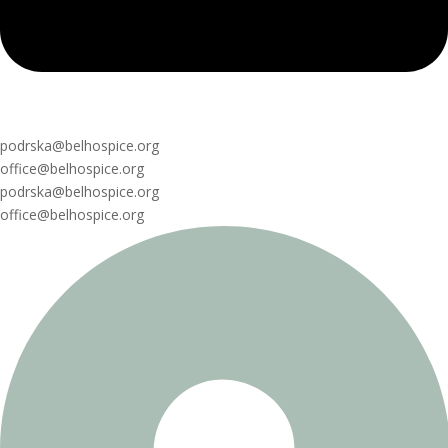
podrska@belhospice.org
office@belhospice.org
podrska@belhospice.org
office@belhospice.org