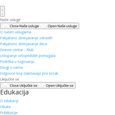
Naše usluge
Close Naše usluge
Open Naše usluge
O našim uslugama
Palijativno zbrinjavanje odraslih
Palijativno zbrinjavanje dece
Dnevni centar - Klub
Ustupanje ortopedskih pomagala
Podrška u tugovanju
Drugi o nama
Odgovori koji olakšavaju prvi korak
Uključite se
Close Uključite se
Open Uključite se
Edukacija
O edukaciji
Obuke
Publikacije