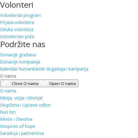
Volonteri
Volonterski program
Prijava volontera
Obuka volontera
Volonterske priče
Podržite nas
Donacije građana
Donacije kompanija
Kalendar humanitarnih događaja i kampanja
O nama
Close O nama
Open O nama
O nama
Misija, vizija i istorijat
Skupština i Upravni odbor
Naš tim
Mreže i članstva
Hospices of hope
Saradnja i partnerstva