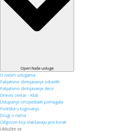
Open Naše usluge
O našim uslugama
Palijativno zbrinjavanje odraslih
Palijativno zbrinjavanje dece
Dnevni centar - Klub
Ustupanje ortopedskih pomagala
Podrška u tugovanju
Drugi o nama
Odgovori koji olakšavaju prvi korak
Uključite se