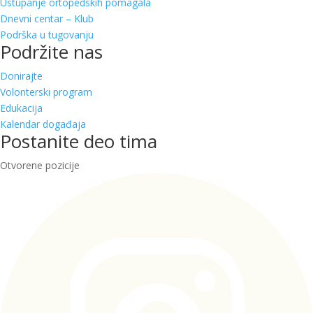
Ustupanje ortopedskih pomagala
Dnevni centar – Klub
Podrška u tugovanju
Podržite nas
Donirajte
Volonterski program
Edukacija
Kalendar događaja
Postanite deo tima
Otvorene pozicije