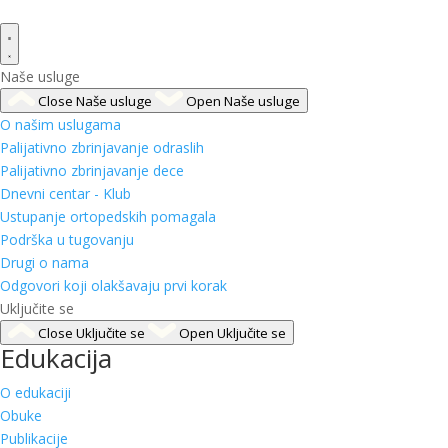
Naše usluge
Close Naše usluge
Open Naše usluge
O našim uslugama
Palijativno zbrinjavanje odraslih
Palijativno zbrinjavanje dece
Dnevni centar - Klub
Ustupanje ortopedskih pomagala
Podrška u tugovanju
Drugi o nama
Odgovori koji olakšavaju prvi korak
Uključite se
Close Uključite se
Open Uključite se
Edukacija
O edukaciji
Obuke
Publikacije