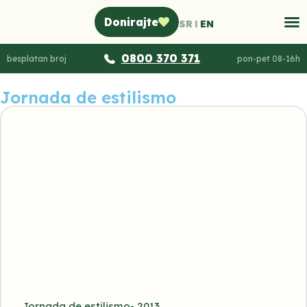
Donirajte
SR
EN
0800 370 371
besplatan broj
pon-pet 08-16h
Jornada de estilismo
Jornada de estilismo- 2013