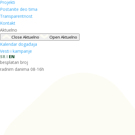
Projekti
Postanite deo tima
Transparentnost
Kontakt
Aktuelno
Close Aktuelno
Open Aktuelno
Kalendar događaja
Vesti i kampanje
SR
EN
besplatan broj
radnim danima 08-16h