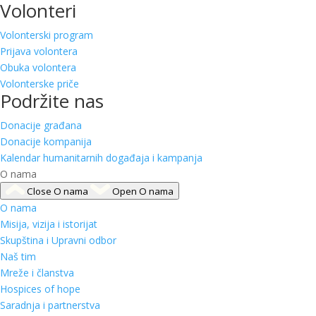
Volonteri
Volonterski program
Prijava volontera
Obuka volontera
Volonterske priče
Podržite nas
Donacije građana
Donacije kompanija
Kalendar humanitarnih događaja i kampanja
O nama
Close O nama
Open O nama
O nama
Misija, vizija i istorijat
Skupština i Upravni odbor
Naš tim
Mreže i članstva
Hospices of hope
Saradnja i partnerstva