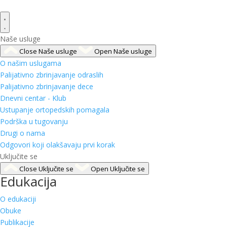
Naše usluge
Close Naše usluge
Open Naše usluge
O našim uslugama
Palijativno zbrinjavanje odraslih
Palijativno zbrinjavanje dece
Dnevni centar - Klub
Ustupanje ortopedskih pomagala
Podrška u tugovanju
Drugi o nama
Odgovori koji olakšavaju prvi korak
Uključite se
Close Uključite se
Open Uključite se
Edukacija
O edukaciji
Obuke
Publikacije