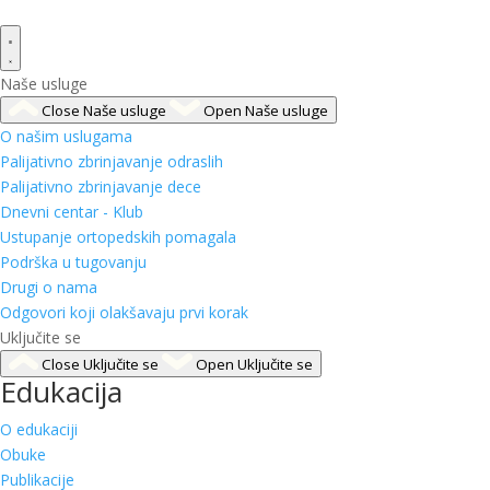
Naše usluge
Close Naše usluge
Open Naše usluge
O našim uslugama
Palijativno zbrinjavanje odraslih
Palijativno zbrinjavanje dece
Dnevni centar - Klub
Ustupanje ortopedskih pomagala
Podrška u tugovanju
Drugi o nama
Odgovori koji olakšavaju prvi korak
Uključite se
Close Uključite se
Open Uključite se
Edukacija
O edukaciji
Obuke
Publikacije