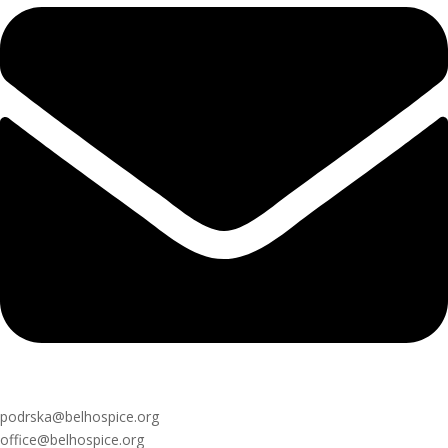
podrska@belhospice.org
office@belhospice.org