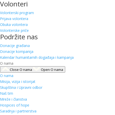
Volonteri
Volonterski program
Prijava volontera
Obuka volontera
Volonterske priče
Podržite nas
Donacije građana
Donacije kompanija
Kalendar humanitarnih događaja i kampanja
O nama
Close O nama
Open O nama
O nama
Misija, vizija i istorijat
Skupština i Upravni odbor
Naš tim
Mreže i članstva
Hospices of hope
Saradnja i partnerstva