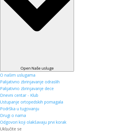
Open Naše usluge
O našim uslugama
Palijativno zbrinjavanje odraslih
Palijativno zbrinjavanje dece
Dnevni centar - Klub
Ustupanje ortopedskih pomagala
Podrška u tugovanju
Drugi o nama
Odgovori koji olakšavaju prvi korak
Uključite se