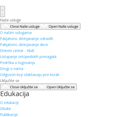
Naše usluge
Close Naše usluge
Open Naše usluge
O našim uslugama
Palijativno zbrinjavanje odraslih
Palijativno zbrinjavanje dece
Dnevni centar - Klub
Ustupanje ortopedskih pomagala
Podrška u tugovanju
Drugi o nama
Odgovori koji olakšavaju prvi korak
Uključite se
Close Uključite se
Open Uključite se
Edukacija
O edukaciji
Obuke
Publikacije