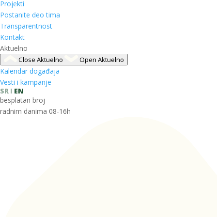
Projekti
Postanite deo tima
Transparentnost
Kontakt
Aktuelno
Close Aktuelno
Open Aktuelno
Kalendar događaja
Vesti i kampanje
SR
EN
besplatan broj
radnim danima 08-16h