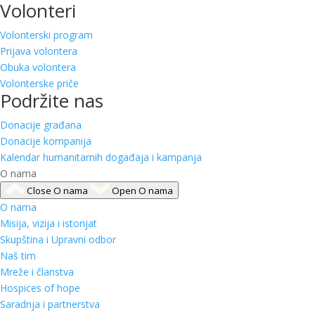
Volonteri
Volonterski program
Prijava volontera
Obuka volontera
Volonterske priče
Podržite nas
Donacije građana
Donacije kompanija
Kalendar humanitarnih događaja i kampanja
O nama
Close O nama
Open O nama
O nama
Misija, vizija i istorijat
Skupština i Upravni odbor
Naš tim
Mreže i članstva
Hospices of hope
Saradnja i partnerstva