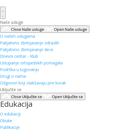
Naše usluge
Close Naše usluge
Open Naše usluge
O našim uslugama
Palijativno zbrinjavanje odraslih
Palijativno zbrinjavanje dece
Dnevni centar - Klub
Ustupanje ortopedskih pomagala
Podrška u tugovanju
Drugi o nama
Odgovori koji olakšavaju prvi korak
Uključite se
Close Uključite se
Open Uključite se
Edukacija
O edukaciji
Obuke
Publikacije