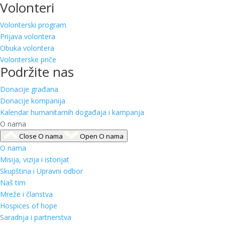
Volonteri
Volonterski program
Prijava volontera
Obuka volontera
Volonterske priče
Podržite nas
Donacije građana
Donacije kompanija
Kalendar humanitarnih događaja i kampanja
O nama
Close O nama
Open O nama
O nama
Misija, vizija i istorijat
Skupština i Upravni odbor
Naš tim
Mreže i članstva
Hospices of hope
Saradnja i partnerstva