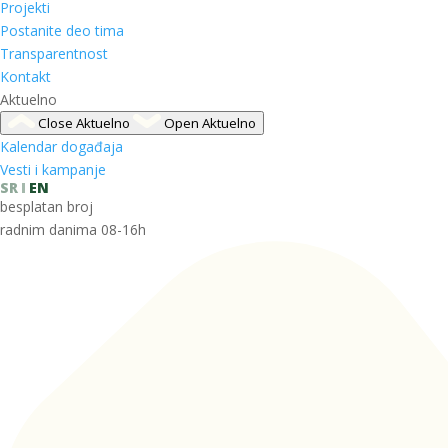
Projekti
Postanite deo tima
Transparentnost
Kontakt
Aktuelno
Close Aktuelno
Open Aktuelno
Kalendar događaja
Vesti i kampanje
SR
EN
besplatan broj
radnim danima 08-16h