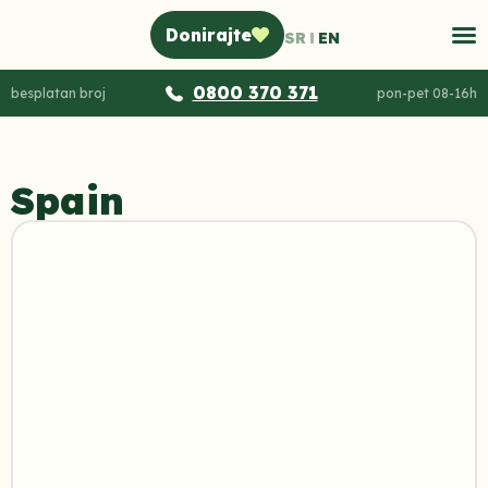
Donirajte
SR
EN
0800 370 371
besplatan broj
pon-pet 08-16h
Spain