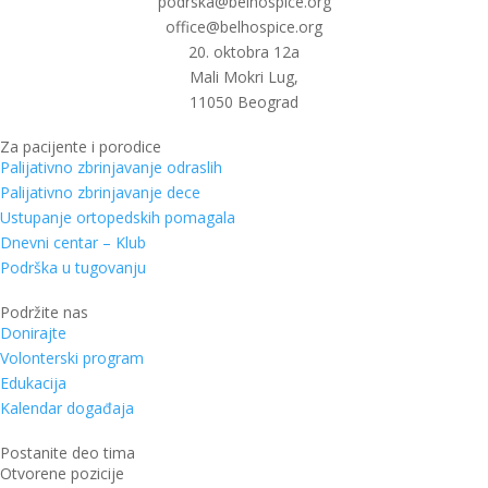
podrska@belhospice.org
office@belhospice.org
20. oktobra 12a
Mali Mokri Lug,
11050 Beograd
Za pacijente i porodice
Palijativno zbrinjavanje odraslih
Palijativno zbrinjavanje dece
Ustupanje ortopedskih pomagala
Dnevni centar – Klub
Podrška u tugovanju
Podržite nas
Donirajte
Volonterski program
Edukacija
Kalendar događaja
Postanite deo tima
Otvorene pozicije