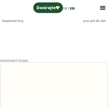
Donirajte
SR
EN
besplatan broj
pon-pet 08-16h
0800 370 371
stacionarni hospis