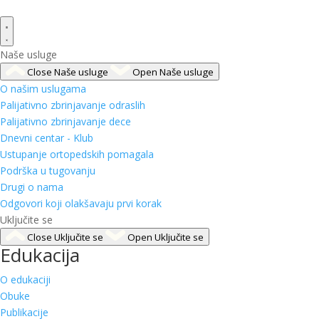
Naše usluge
Close Naše usluge
Open Naše usluge
O našim uslugama
Palijativno zbrinjavanje odraslih
Palijativno zbrinjavanje dece
Dnevni centar - Klub
Ustupanje ortopedskih pomagala
Podrška u tugovanju
Drugi o nama
Odgovori koji olakšavaju prvi korak
Uključite se
Close Uključite se
Open Uključite se
Edukacija
O edukaciji
Obuke
Publikacije