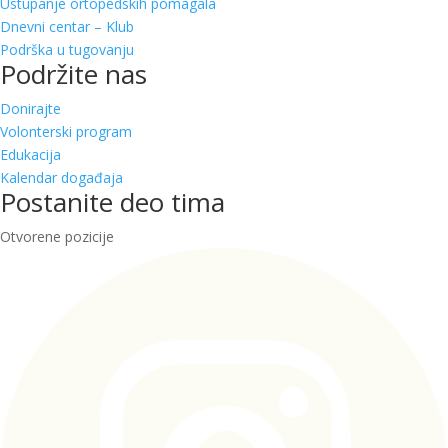
Ustupanje ortopedskih pomagala
Dnevni centar – Klub
Podrška u tugovanju
Podržite nas
Donirajte
Volonterski program
Edukacija
Kalendar događaja
Postanite deo tima
Otvorene pozicije