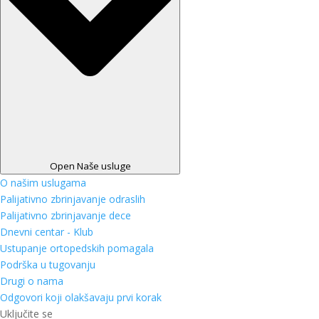
Open Naše usluge
O našim uslugama
Palijativno zbrinjavanje odraslih
Palijativno zbrinjavanje dece
Dnevni centar - Klub
Ustupanje ortopedskih pomagala
Podrška u tugovanju
Drugi o nama
Odgovori koji olakšavaju prvi korak
Uključite se