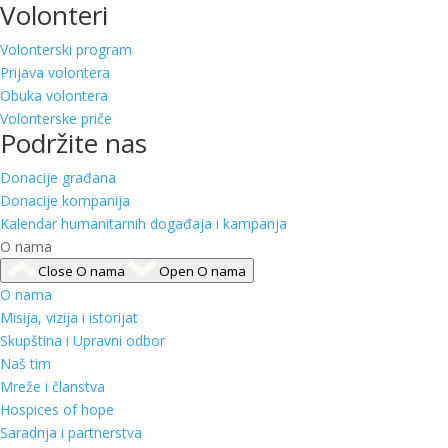
Volonteri
Volonterski program
Prijava volontera
Obuka volontera
Volonterske priče
Podržite nas
Donacije građana
Donacije kompanija
Kalendar humanitarnih događaja i kampanja
O nama
Close O nama
Open O nama
O nama
Misija, vizija i istorijat
Skupština i Upravni odbor
Naš tim
Mreže i članstva
Hospices of hope
Saradnja i partnerstva