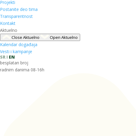
Projekti
Postanite deo tima
Transparentnost
Kontakt
Aktuelno
Close Aktuelno
Open Aktuelno
Kalendar događaja
Vesti i kampanje
SR
EN
besplatan broj
radnim danima 08-16h