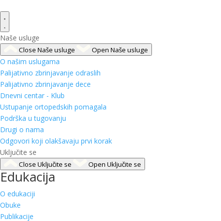
Naše usluge
Close Naše usluge
Open Naše usluge
O našim uslugama
Palijativno zbrinjavanje odraslih
Palijativno zbrinjavanje dece
Dnevni centar - Klub
Ustupanje ortopedskih pomagala
Podrška u tugovanju
Drugi o nama
Odgovori koji olakšavaju prvi korak
Uključite se
Close Uključite se
Open Uključite se
Edukacija
O edukaciji
Obuke
Publikacije