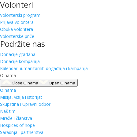
Volonteri
Volonterski program
Prijava volontera
Obuka volontera
Volonterske priče
Podržite nas
Donacije građana
Donacije kompanija
Kalendar humanitarnih događaja i kampanja
O nama
Close O nama
Open O nama
O nama
Misija, vizija i istorijat
Skupština i Upravni odbor
Naš tim
Mreže i članstva
Hospices of hope
Saradnja i partnerstva