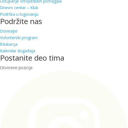
Ustupanje ortopedskih pomagala
Dnevni centar – Klub
Podrška u tugovanju
Podržite nas
Donirajte
Volonterski program
Edukacija
Kalendar događaja
Postanite deo tima
Otvorene pozicije