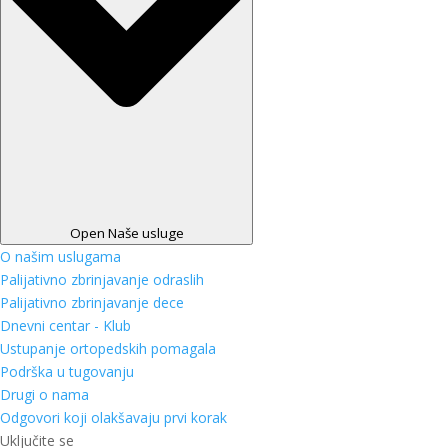
Open Naše usluge
O našim uslugama
Palijativno zbrinjavanje odraslih
Palijativno zbrinjavanje dece
Dnevni centar - Klub
Ustupanje ortopedskih pomagala
Podrška u tugovanju
Drugi o nama
Odgovori koji olakšavaju prvi korak
Uključite se