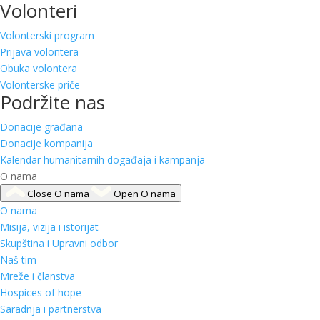
Volonteri
Volonterski program
Prijava volontera
Obuka volontera
Volonterske priče
Podržite nas
Donacije građana
Donacije kompanija
Kalendar humanitarnih događaja i kampanja
O nama
Close O nama
Open O nama
O nama
Misija, vizija i istorijat
Skupština i Upravni odbor
Naš tim
Mreže i članstva
Hospices of hope
Saradnja i partnerstva