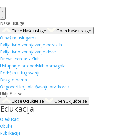
Naše usluge
Close Naše usluge
Open Naše usluge
O našim uslugama
Palijativno zbrinjavanje odraslih
Palijativno zbrinjavanje dece
Dnevni centar - Klub
Ustupanje ortopedskih pomagala
Podrška u tugovanju
Drugi o nama
Odgovori koji olakšavaju prvi korak
Uključite se
Close Uključite se
Open Uključite se
Edukacija
O edukaciji
Obuke
Publikacije