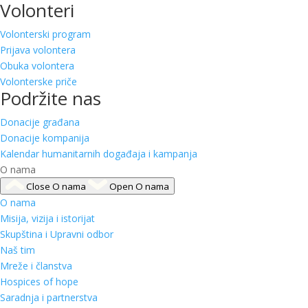
Volonteri
Volonterski program
Prijava volontera
Obuka volontera
Volonterske priče
Podržite nas
Donacije građana
Donacije kompanija
Kalendar humanitarnih događaja i kampanja
O nama
Close O nama
Open O nama
O nama
Misija, vizija i istorijat
Skupština i Upravni odbor
Naš tim
Mreže i članstva
Hospices of hope
Saradnja i partnerstva