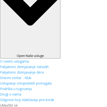
Open Naše usluge
O našim uslugama
Palijativno zbrinjavanje odraslih
Palijativno zbrinjavanje dece
Dnevni centar - Klub
Ustupanje ortopedskih pomagala
Podrška u tugovanju
Drugi o nama
Odgovori koji olakšavaju prvi korak
Uključite se