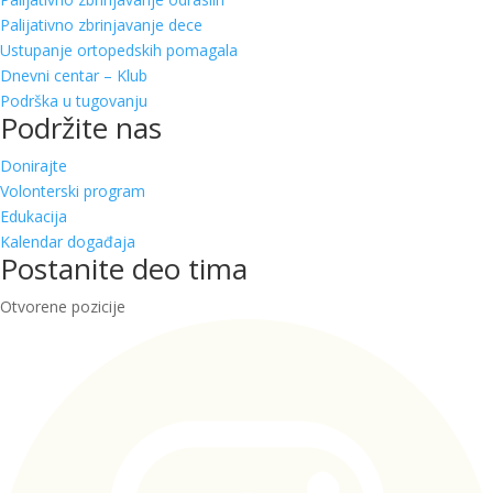
Palijativno zbrinjavanje dece
Ustupanje ortopedskih pomagala
Dnevni centar – Klub
Podrška u tugovanju
Podržite nas
Donirajte
Volonterski program
Edukacija
Kalendar događaja
Postanite deo tima
Otvorene pozicije