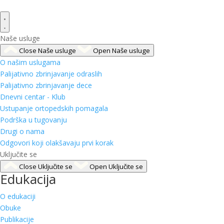
Naše usluge
Close Naše usluge
Open Naše usluge
O našim uslugama
Palijativno zbrinjavanje odraslih
Palijativno zbrinjavanje dece
Dnevni centar - Klub
Ustupanje ortopedskih pomagala
Podrška u tugovanju
Drugi o nama
Odgovori koji olakšavaju prvi korak
Uključite se
Close Uključite se
Open Uključite se
Edukacija
O edukaciji
Obuke
Publikacije