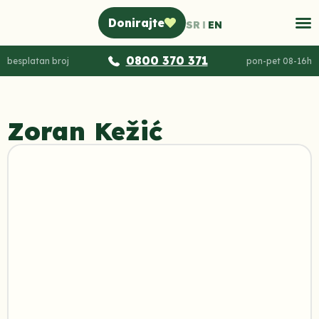
Donirajte
SR
EN
0800 370 371
besplatan broj
pon-pet 08-16h
Zoran Kežić