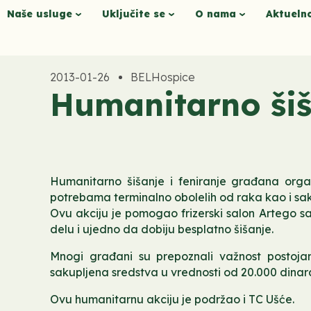
Naše usluge
Uključite se
O nama
Aktueln
2013-01-26
BELHospice
Humanitarno šiš
Humanitarno šišanje i feniranje građana orga
potrebama terminalno obolelih od raka kao i sa
Ovu akciju je pomogao frizerski salon Artego sa 
delu i ujedno da dobiju besplatno šišanje.
Mnogi građani su prepoznali važnost postojan
sakupljena sredstva u vrednosti od 20.000 dinar
Ovu humanitarnu akciju je podržao i TC Ušće.