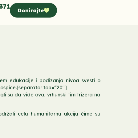
371
Donirajte
em edukacije i podizanja nivoa svesti o
ospice.[separator top=“20″]
li su da vide ovaj vrhunski tim frizera na
održali celu humanitarnu akciju čime su