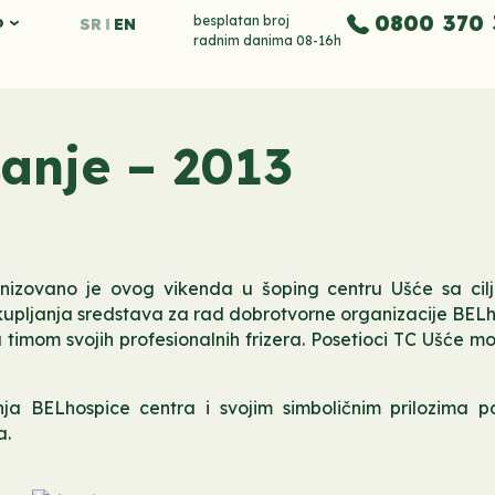
0800 370 
o
besplatan broj
SR
EN
radnim danima 08-16h
anje – 2013
nizovano je ovog vikenda u šoping centru Ušće sa cilj
kupljanja sredstava za rad dobrotvorne organizacije BELh
timom svojih profesionalnih frizera. Posetioci TC Ušće mog
ja BELhospice centra i svojim simboličnim prilozima p
a.