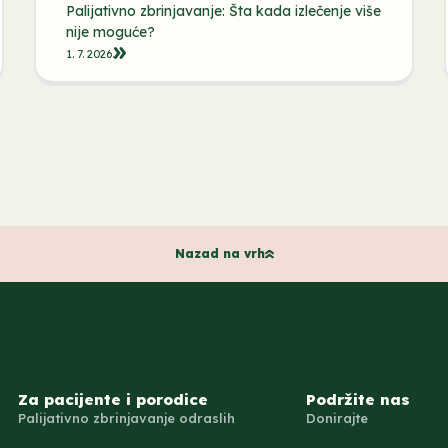
Palijativno zbrinjavanje: Šta kada izlečenje više
nije moguće?
1. 7. 2026.
Nazad na vrh
Za pacijente i porodice
Podržite nas
Palijativno zbrinjavanje odraslih
Donirajte