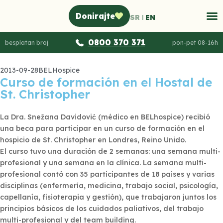
Donirajte
SR
EN
0800 370 371
besplatan broj
pon-pet 08-16h
2013-09-28
BELHospice
Curso de formación en el Hostal de
St. Christopher
La Dra. Snežana Davidović (médico en BELhospice) recibió
una beca para participar en un curso de formación en el
hospicio de St. Christopher en Londres, Reino Unido.
El curso tuvo una duración de 2 semanas: una semana multi-
profesional y una semana en la clínica. La semana multi-
profesional contó con 35 participantes de 18 paises y varias
disciplinas (enfermería, medicina, trabajo social, psicología,
capellanía, fisioterapia y gestión), que trabajaron juntos los
principios básicos de los cuidados paliativos, del trabajo
multi-profesional y del team building.