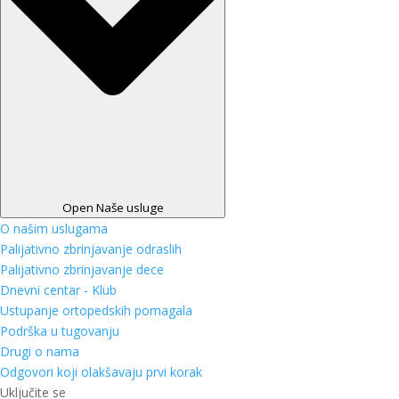
Open Naše usluge
O našim uslugama
Palijativno zbrinjavanje odraslih
Palijativno zbrinjavanje dece
Dnevni centar - Klub
Ustupanje ortopedskih pomagala
Podrška u tugovanju
Drugi o nama
Odgovori koji olakšavaju prvi korak
Uključite se