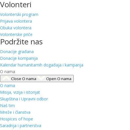
Volonteri
Volonterski program
Prijava volontera
Obuka volontera
Volonterske priče
Podržite nas
Donacije građana
Donacije kompanija
Kalendar humanitarnih događaja i kampanja
O nama
Close O nama
Open O nama
O nama
Misija, vizija i istorijat
Skupština i Upravni odbor
Naš tim
Mreže i članstva
Hospices of hope
Saradnja i partnerstva