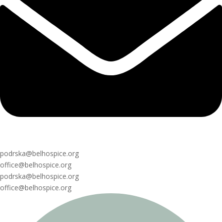
podrska@belhospice.org
office@belhospice.org
podrska@belhospice.org
office@belhospice.org