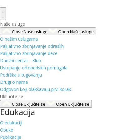
Naše usluge
Close Naše usluge
Open Naše usluge
O našim uslugama
Palijativno zbrinjavanje odraslih
Palijativno zbrinjavanje dece
Dnevni centar - Klub
Ustupanje ortopedskih pomagala
Podrška u tugovanju
Drugi o nama
Odgovori koji olakšavaju prvi korak
Uključite se
Close Uključite se
Open Uključite se
Edukacija
O edukaciji
Obuke
Publikacije