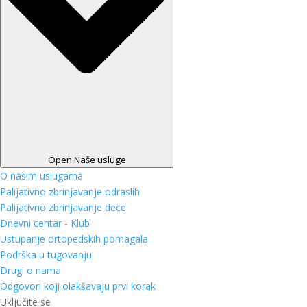
Open Naše usluge
O našim uslugama
Palijativno zbrinjavanje odraslih
Palijativno zbrinjavanje dece
Dnevni centar - Klub
Ustupanje ortopedskih pomagala
Podrška u tugovanju
Drugi o nama
Odgovori koji olakšavaju prvi korak
Uključite se