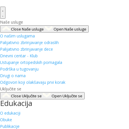
Naše usluge
Close Naše usluge
Open Naše usluge
O našim uslugama
Palijativno zbrinjavanje odraslih
Palijativno zbrinjavanje dece
Dnevni centar - Klub
Ustupanje ortopedskih pomagala
Podrška u tugovanju
Drugi o nama
Odgovori koji olakšavaju prvi korak
Uključite se
Close Uključite se
Open Uključite se
Edukacija
O edukaciji
Obuke
Publikacije