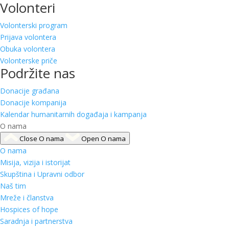
Volonteri
Volonterski program
Prijava volontera
Obuka volontera
Volonterske priče
Podržite nas
Donacije građana
Donacije kompanija
Kalendar humanitarnih događaja i kampanja
O nama
Close O nama
Open O nama
O nama
Misija, vizija i istorijat
Skupština i Upravni odbor
Naš tim
Mreže i članstva
Hospices of hope
Saradnja i partnerstva