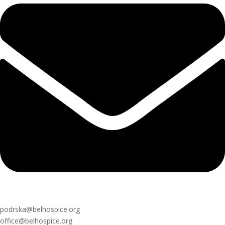
podrska@belhospice.org
office@belhospice.org