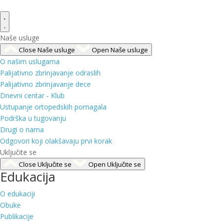
Naše usluge
Close Naše usluge
Open Naše usluge
O našim uslugama
Palijativno zbrinjavanje odraslih
Palijativno zbrinjavanje dece
Dnevni centar - Klub
Ustupanje ortopedskih pomagala
Podrška u tugovanju
Drugi o nama
Odgovori koji olakšavaju prvi korak
Uključite se
Close Uključite se
Open Uključite se
Edukacija
O edukaciji
Obuke
Publikacije