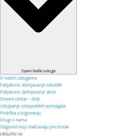
Open Naše usluge
O našim uslugama
Palijativno zbrinjavanje odraslih
Palijativno zbrinjavanje dece
Dnevni centar - Klub
Ustupanje ortopedskih pomagala
Podrška u tugovanju
Drugi o nama
Odgovori koji olakšavaju prvi korak
Uključite se