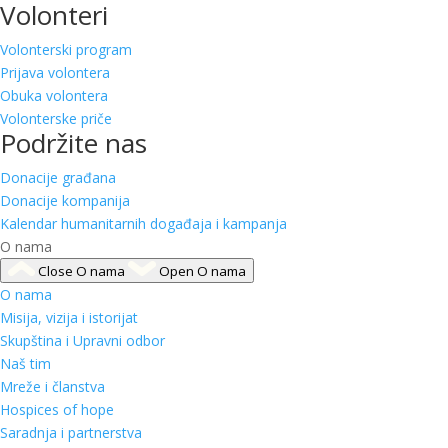
Volonteri
Volonterski program
Prijava volontera
Obuka volontera
Volonterske priče
Podržite nas
Donacije građana
Donacije kompanija
Kalendar humanitarnih događaja i kampanja
O nama
Close O nama
Open O nama
O nama
Misija, vizija i istorijat
Skupština i Upravni odbor
Naš tim
Mreže i članstva
Hospices of hope
Saradnja i partnerstva