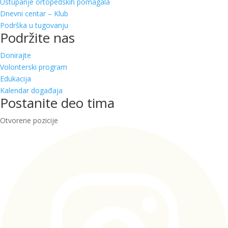
Ustupanje ortopedskih pomagala
Dnevni centar – Klub
Podrška u tugovanju
Podržite nas
Donirajte
Volonterski program
Edukacija
Kalendar događaja
Postanite deo tima
Otvorene pozicije