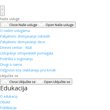
Naše usluge
Close Naše usluge
Open Naše usluge
O našim uslugama
Palijativno zbrinjavanje odraslih
Palijativno zbrinjavanje dece
Dnevni centar - Klub
Ustupanje ortopedskih pomagala
Podrška u tugovanju
Drugi o nama
Odgovori koji olakšavaju prvi korak
Uključite se
Close Uključite se
Open Uključite se
Edukacija
O edukaciji
Obuke
Publikacije