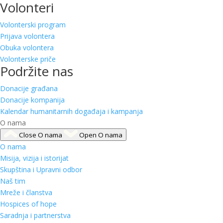
Volonteri
Volonterski program
Prijava volontera
Obuka volontera
Volonterske priče
Podržite nas
Donacije građana
Donacije kompanija
Kalendar humanitarnih događaja i kampanja
O nama
Close O nama
Open O nama
O nama
Misija, vizija i istorijat
Skupština i Upravni odbor
Naš tim
Mreže i članstva
Hospices of hope
Saradnja i partnerstva