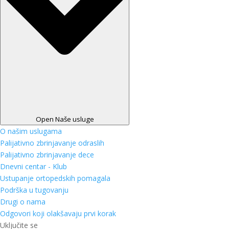
Open Naše usluge
O našim uslugama
Palijativno zbrinjavanje odraslih
Palijativno zbrinjavanje dece
Dnevni centar - Klub
Ustupanje ortopedskih pomagala
Podrška u tugovanju
Drugi o nama
Odgovori koji olakšavaju prvi korak
Uključite se