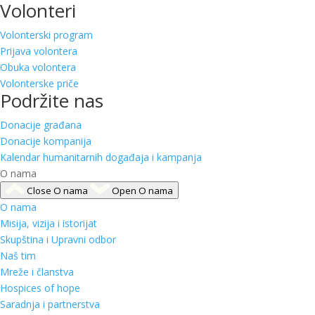
Volonteri
Volonterski program
Prijava volontera
Obuka volontera
Volonterske priče
Podržite nas
Donacije građana
Donacije kompanija
Kalendar humanitarnih događaja i kampanja
O nama
Close O nama
Open O nama
O nama
Misija, vizija i istorijat
Skupština i Upravni odbor
Naš tim
Mreže i članstva
Hospices of hope
Saradnja i partnerstva