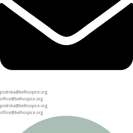
podrska@belhospice.org
office@belhospice.org
podrska@belhospice.org
office@belhospice.org