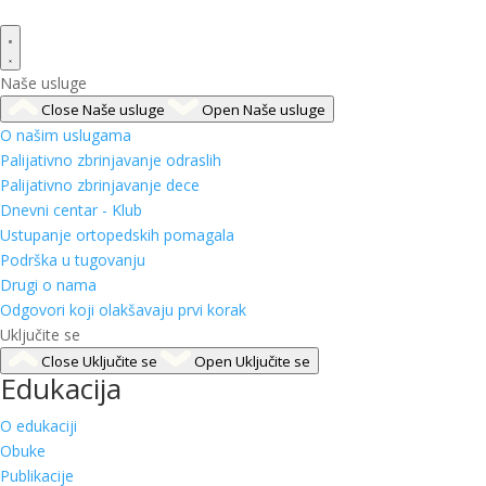
Naše usluge
Close Naše usluge
Open Naše usluge
O našim uslugama
Palijativno zbrinjavanje odraslih
Palijativno zbrinjavanje dece
Dnevni centar - Klub
Ustupanje ortopedskih pomagala
Podrška u tugovanju
Drugi o nama
Odgovori koji olakšavaju prvi korak
Uključite se
Close Uključite se
Open Uključite se
Edukacija
O edukaciji
Obuke
Publikacije