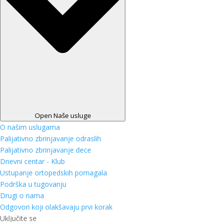
Open Naše usluge
O našim uslugama
Palijativno zbrinjavanje odraslih
Palijativno zbrinjavanje dece
Dnevni centar - Klub
Ustupanje ortopedskih pomagala
Podrška u tugovanju
Drugi o nama
Odgovori koji olakšavaju prvi korak
Uključite se