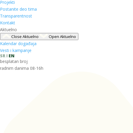
Projekti
Postanite deo tima
Transparentnost
Kontakt
Aktuelno
Close Aktuelno
Open Aktuelno
Kalendar događaja
Vesti i kampanje
SR
EN
besplatan broj
radnim danima 08-16h