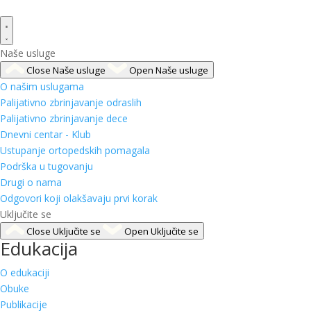
Naše usluge
Close Naše usluge
Open Naše usluge
O našim uslugama
Palijativno zbrinjavanje odraslih
Palijativno zbrinjavanje dece
Dnevni centar - Klub
Ustupanje ortopedskih pomagala
Podrška u tugovanju
Drugi o nama
Odgovori koji olakšavaju prvi korak
Uključite se
Close Uključite se
Open Uključite se
Edukacija
O edukaciji
Obuke
Publikacije