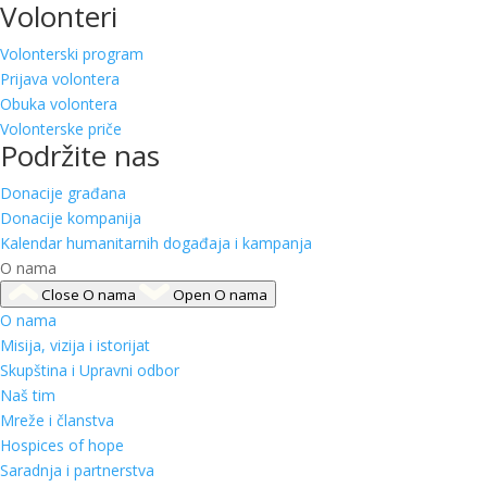
Volonteri
Volonterski program
Prijava volontera
Obuka volontera
Volonterske priče
Podržite nas
Donacije građana
Donacije kompanija
Kalendar humanitarnih događaja i kampanja
O nama
Close O nama
Open O nama
O nama
Misija, vizija i istorijat
Skupština i Upravni odbor
Naš tim
Mreže i članstva
Hospices of hope
Saradnja i partnerstva