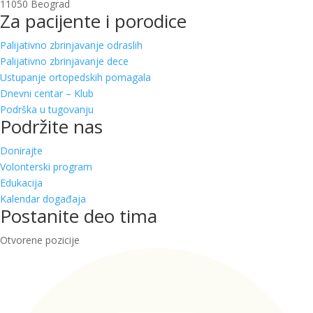
11050 Beograd
Za pacijente i porodice
Palijativno zbrinjavanje odraslih
Palijativno zbrinjavanje dece
Ustupanje ortopedskih pomagala
Dnevni centar – Klub
Podrška u tugovanju
Podržite nas
Donirajte
Volonterski program
Edukacija
Kalendar događaja
Postanite deo tima
Otvorene pozicije