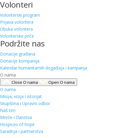
Volonteri
Volonterski program
Prijava volontera
Obuka volontera
Volonterske priče
Podržite nas
Donacije građana
Donacije kompanija
Kalendar humanitarnih događaja i kampanja
O nama
Close O nama
Open O nama
O nama
Misija, vizija i istorijat
Skupština i Upravni odbor
Naš tim
Mreže i članstva
Hospices of hope
Saradnja i partnerstva