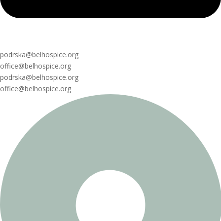
podrska@belhospice.org
office@belhospice.org
podrska@belhospice.org
office@belhospice.org