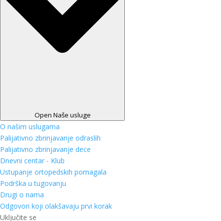
Open Naše usluge
O našim uslugama
Palijativno zbrinjavanje odraslih
Palijativno zbrinjavanje dece
Dnevni centar - Klub
Ustupanje ortopedskih pomagala
Podrška u tugovanju
Drugi o nama
Odgovori koji olakšavaju prvi korak
Uključite se