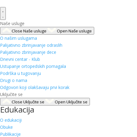
Naše usluge
Close Naše usluge
Open Naše usluge
O našim uslugama
Palijativno zbrinjavanje odraslih
Palijativno zbrinjavanje dece
Dnevni centar - Klub
Ustupanje ortopedskih pomagala
Podrška u tugovanju
Drugi o nama
Odgovori koji olakšavaju prvi korak
Uključite se
Close Uključite se
Open Uključite se
Edukacija
O edukaciji
Obuke
Publikacije