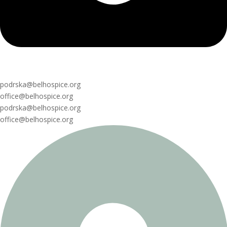
podrska@belhospice.org
office@belhospice.org
podrska@belhospice.org
office@belhospice.org