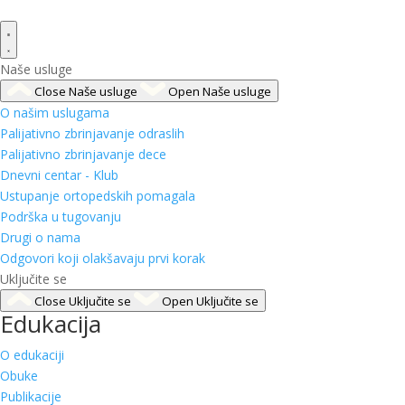
Naše usluge
Close Naše usluge
Open Naše usluge
O našim uslugama
Palijativno zbrinjavanje odraslih
Palijativno zbrinjavanje dece
Dnevni centar - Klub
Ustupanje ortopedskih pomagala
Podrška u tugovanju
Drugi o nama
Odgovori koji olakšavaju prvi korak
Uključite se
Close Uključite se
Open Uključite se
Edukacija
O edukaciji
Obuke
Publikacije