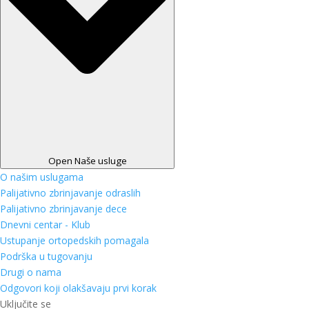
Open Naše usluge
O našim uslugama
Palijativno zbrinjavanje odraslih
Palijativno zbrinjavanje dece
Dnevni centar - Klub
Ustupanje ortopedskih pomagala
Podrška u tugovanju
Drugi o nama
Odgovori koji olakšavaju prvi korak
Uključite se