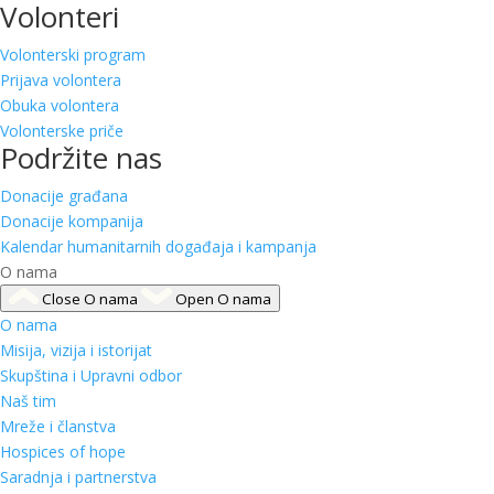
Volonteri
Volonterski program
Prijava volontera
Obuka volontera
Volonterske priče
Podržite nas
Donacije građana
Donacije kompanija
Kalendar humanitarnih događaja i kampanja
O nama
Close O nama
Open O nama
O nama
Misija, vizija i istorijat
Skupština i Upravni odbor
Naš tim
Mreže i članstva
Hospices of hope
Saradnja i partnerstva