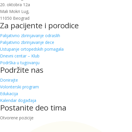
20. oktobra 12a
Mali Mokri Lug,
11050 Beograd
Za pacijente i porodice
Palijativno zbrinjavanje odraslih
Palijativno zbrinjavanje dece
Ustupanje ortopedskih pomagala
Dnevni centar – Klub
Podrška u tugovanju
Podržite nas
Donirajte
Volonterski program
Edukacija
Kalendar događaja
Postanite deo tima
Otvorene pozicije