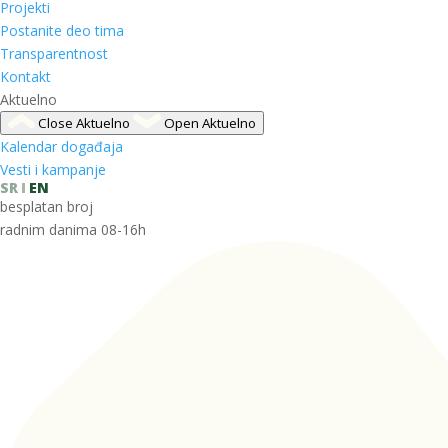
Projekti
Postanite deo tima
Transparentnost
Kontakt
Aktuelno
Close Aktuelno
Open Aktuelno
Kalendar događaja
Vesti i kampanje
SR
EN
besplatan broj
radnim danima 08-16h