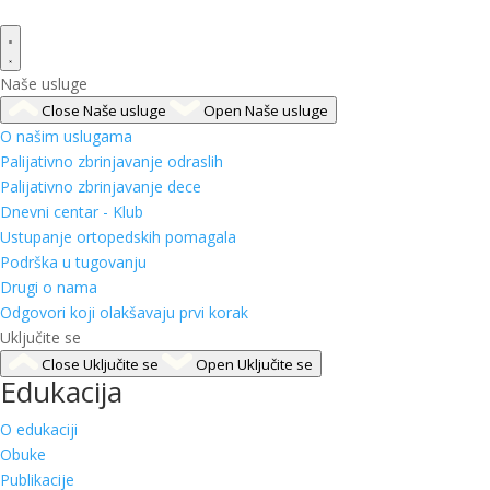
Naše usluge
Close Naše usluge
Open Naše usluge
O našim uslugama
Palijativno zbrinjavanje odraslih
Palijativno zbrinjavanje dece
Dnevni centar - Klub
Ustupanje ortopedskih pomagala
Podrška u tugovanju
Drugi o nama
Odgovori koji olakšavaju prvi korak
Uključite se
Close Uključite se
Open Uključite se
Edukacija
O edukaciji
Obuke
Publikacije