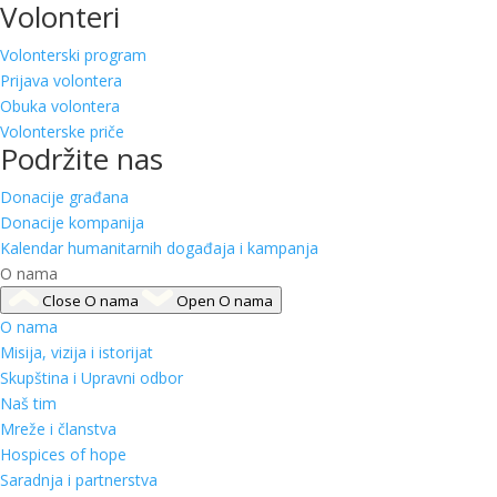
Volonteri
Volonterski program
Prijava volontera
Obuka volontera
Volonterske priče
Podržite nas
Donacije građana
Donacije kompanija
Kalendar humanitarnih događaja i kampanja
O nama
Close O nama
Open O nama
O nama
Misija, vizija i istorijat
Skupština i Upravni odbor
Naš tim
Mreže i članstva
Hospices of hope
Saradnja i partnerstva