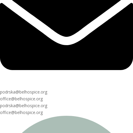
podrska@belhospice.org
office@belhospice.org
podrska@belhospice.org
office@belhospice.org