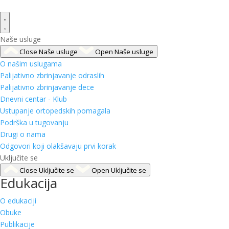
Naše usluge
Close Naše usluge
Open Naše usluge
O našim uslugama
Palijativno zbrinjavanje odraslih
Palijativno zbrinjavanje dece
Dnevni centar - Klub
Ustupanje ortopedskih pomagala
Podrška u tugovanju
Drugi o nama
Odgovori koji olakšavaju prvi korak
Uključite se
Close Uključite se
Open Uključite se
Edukacija
O edukaciji
Obuke
Publikacije