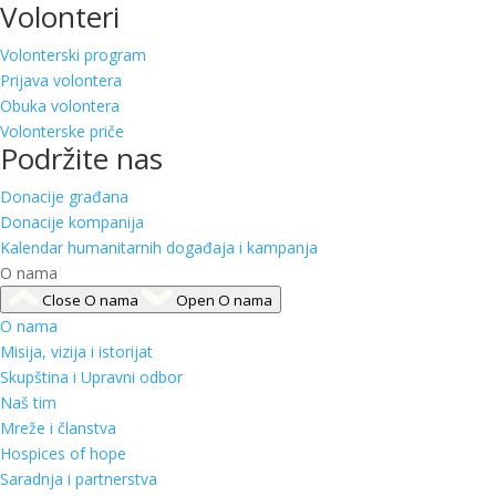
Volonteri
Volonterski program
Prijava volontera
Obuka volontera
Volonterske priče
Podržite nas
Donacije građana
Donacije kompanija
Kalendar humanitarnih događaja i kampanja
O nama
Close O nama
Open O nama
O nama
Misija, vizija i istorijat
Skupština i Upravni odbor
Naš tim
Mreže i članstva
Hospices of hope
Saradnja i partnerstva