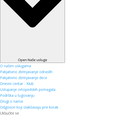
Open Naše usluge
O našim uslugama
Palijativno zbrinjavanje odraslih
Palijativno zbrinjavanje dece
Dnevni centar - Klub
Ustupanje ortopedskih pomagala
Podrška u tugovanju
Drugi o nama
Odgovori koji olakšavaju prvi korak
Uključite se