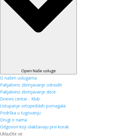
Open Naše usluge
O našim uslugama
Palijativno zbrinjavanje odraslih
Palijativno zbrinjavanje dece
Dnevni centar - Klub
Ustupanje ortopedskih pomagala
Podrška u tugovanju
Drugi o nama
Odgovori koji olakšavaju prvi korak
Uključite se