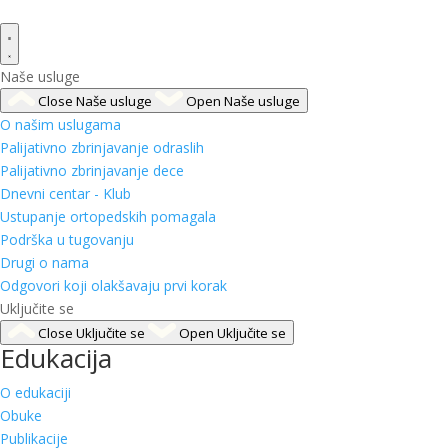
Naše usluge
Close Naše usluge
Open Naše usluge
O našim uslugama
Palijativno zbrinjavanje odraslih
Palijativno zbrinjavanje dece
Dnevni centar - Klub
Ustupanje ortopedskih pomagala
Podrška u tugovanju
Drugi o nama
Odgovori koji olakšavaju prvi korak
Uključite se
Close Uključite se
Open Uključite se
Edukacija
O edukaciji
Obuke
Publikacije