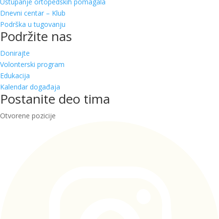
Ustupanje ortopedskih pomagala
Dnevni centar – Klub
Podrška u tugovanju
Podržite nas
Donirajte
Volonterski program
Edukacija
Kalendar događaja
Postanite deo tima
Otvorene pozicije