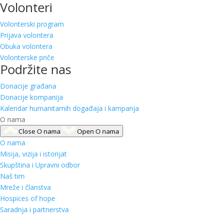
Volonteri
Volonterski program
Prijava volontera
Obuka volontera
Volonterske priče
Podržite nas
Donacije građana
Donacije kompanija
Kalendar humanitarnih događaja i kampanja
O nama
Close O nama
Open O nama
O nama
Misija, vizija i istorijat
Skupština i Upravni odbor
Naš tim
Mreže i članstva
Hospices of hope
Saradnja i partnerstva