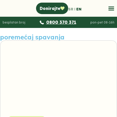
Donirajte
SR
EN
0800 370 371
besplatan broj
pon-pet 08-16h
poremećaj spavanja