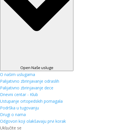
Open Naše usluge
O našim uslugama
Palijativno zbrinjavanje odraslih
Palijativno zbrinjavanje dece
Dnevni centar - Klub
Ustupanje ortopedskih pomagala
Podrška u tugovanju
Drugi o nama
Odgovori koji olakšavaju prvi korak
Uključite se