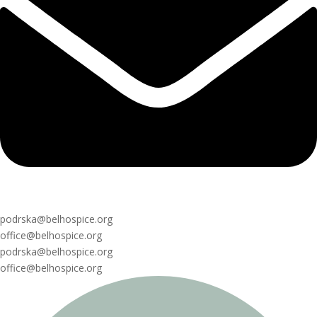
podrska@belhospice.org
office@belhospice.org
podrska@belhospice.org
office@belhospice.org