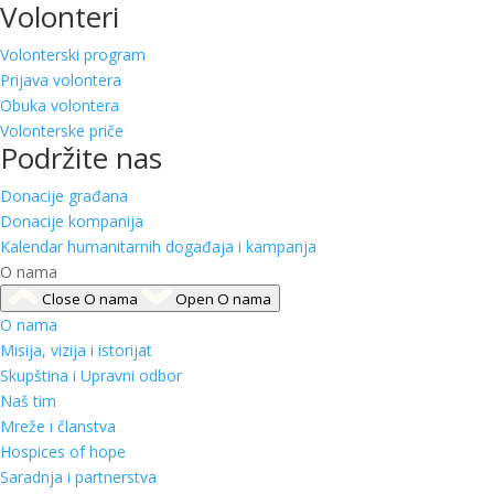
Volonteri
Volonterski program
Prijava volontera
Obuka volontera
Volonterske priče
Podržite nas
Donacije građana
Donacije kompanija
Kalendar humanitarnih događaja i kampanja
O nama
Close O nama
Open O nama
O nama
Misija, vizija i istorijat
Skupština i Upravni odbor
Naš tim
Mreže i članstva
Hospices of hope
Saradnja i partnerstva