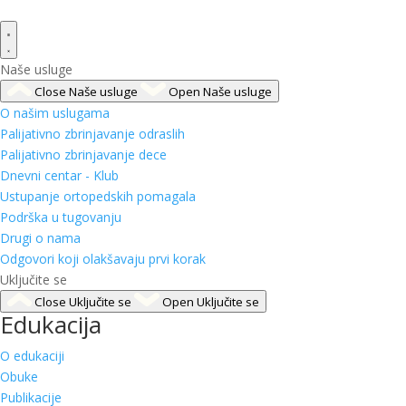
Naše usluge
Close Naše usluge
Open Naše usluge
O našim uslugama
Palijativno zbrinjavanje odraslih
Palijativno zbrinjavanje dece
Dnevni centar - Klub
Ustupanje ortopedskih pomagala
Podrška u tugovanju
Drugi o nama
Odgovori koji olakšavaju prvi korak
Uključite se
Close Uključite se
Open Uključite se
Edukacija
O edukaciji
Obuke
Publikacije