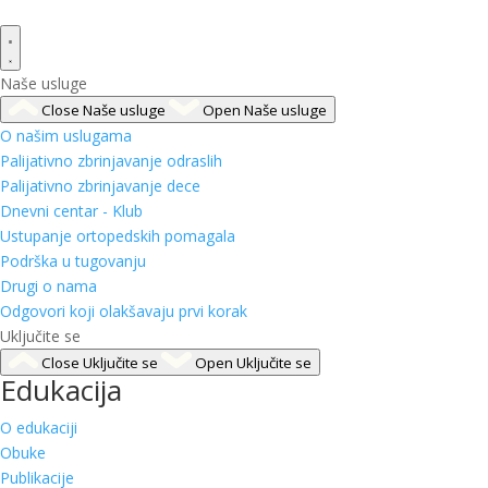
Naše usluge
Close Naše usluge
Open Naše usluge
O našim uslugama
Palijativno zbrinjavanje odraslih
Palijativno zbrinjavanje dece
Dnevni centar - Klub
Ustupanje ortopedskih pomagala
Podrška u tugovanju
Drugi o nama
Odgovori koji olakšavaju prvi korak
Uključite se
Close Uključite se
Open Uključite se
Edukacija
O edukaciji
Obuke
Publikacije