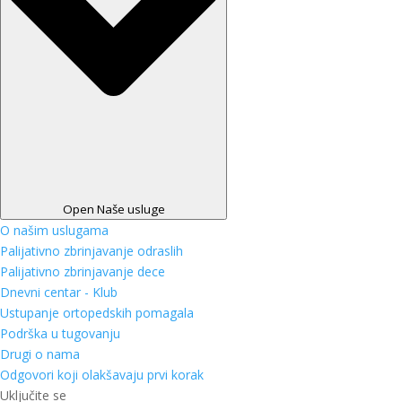
Open Naše usluge
O našim uslugama
Palijativno zbrinjavanje odraslih
Palijativno zbrinjavanje dece
Dnevni centar - Klub
Ustupanje ortopedskih pomagala
Podrška u tugovanju
Drugi o nama
Odgovori koji olakšavaju prvi korak
Uključite se