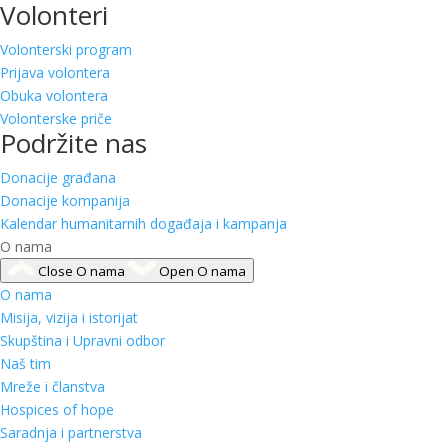
Volonteri
Volonterski program
Prijava volontera
Obuka volontera
Volonterske priče
Podržite nas
Donacije građana
Donacije kompanija
Kalendar humanitarnih događaja i kampanja
O nama
Close O nama
Open O nama
O nama
Misija, vizija i istorijat
Skupština i Upravni odbor
Naš tim
Mreže i članstva
Hospices of hope
Saradnja i partnerstva