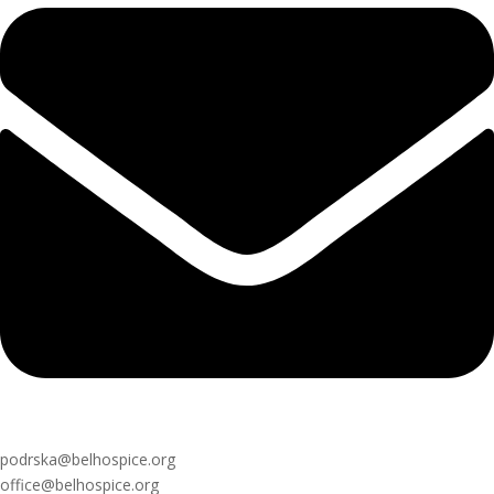
podrska@belhospice.org
office@belhospice.org